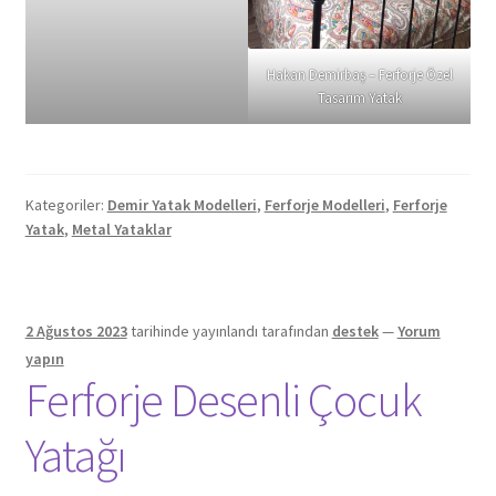
Hakan Demirbaş – Ferforje Özel
Tasarım Yatak
Kategoriler:
Demir Yatak Modelleri
,
Ferforje Modelleri
,
Ferforje
Yatak
,
Metal Yataklar
2 Ağustos 2023
tarihinde yayınlandı
tarafından
destek
—
Yorum
yapın
Ferforje Desenli Çocuk
Yatağı