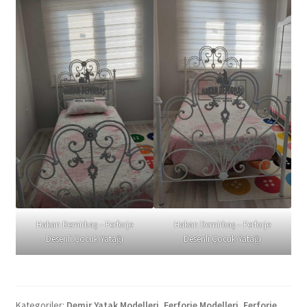
Hakan Demirbaş – Ferforje
Hakan Demirbaş – Ferforje
Desenli Çocuk Yatağı
Desenli Çocuk Yatağı
Kategoriler:
Demir Yatak Modelleri
,
Ferforje Modelleri
,
Ferforje