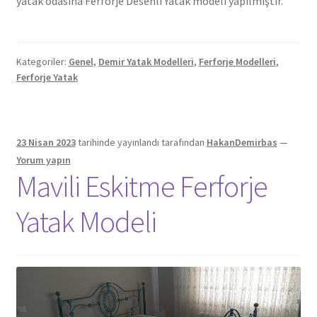
yatak odasına Ferforje Desenli Yatak modeli yapılmıştır.
Kategoriler:
Genel
,
Demir Yatak Modelleri
,
Ferforje Modelleri
,
Ferforje Yatak
23 Nisan 2023
tarihinde yayınlandı
tarafından
HakanDemirbas
—
Yorum yapın
Mavili Eskitme Ferforje
Yatak Modeli