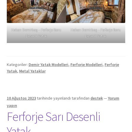
Hakan Demirbaş – Ferforje Boru
Hakan Demirbaş – Ferforje Boru
Desenli Yatak
Desenli Yatak
Kategoriler:
Demir Yatak Modelleri
,
Ferforje Modelleri
,
Ferforje
Yatak
,
Metal Yataklar
10 Ağustos 2023
tarihinde yayınlandı
tarafından
destek
—
Yorum
yapın
Ferforje Sarı Desenli
Yatak