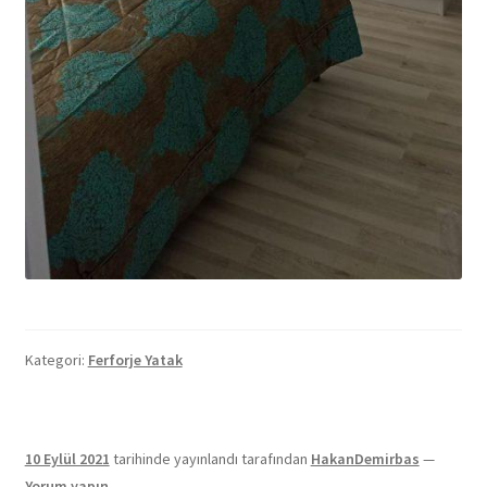
Kategori:
Ferforje Yatak
10 Eylül 2021
tarihinde yayınlandı
tarafından
HakanDemirbas
—
Yorum yapın