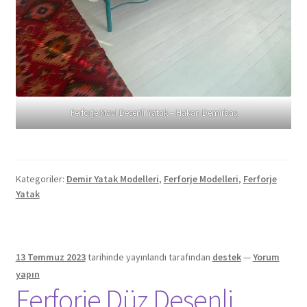
Ferforje Mavi Desenli Yatak – Hakan Demirbaş
Kategoriler:
Demir Yatak Modelleri
,
Ferforje Modelleri
,
Ferforje
Yatak
13 Temmuz 2023
tarihinde yayınlandı
tarafından
destek
—
Yorum
yapın
Ferforje Düz Desenli