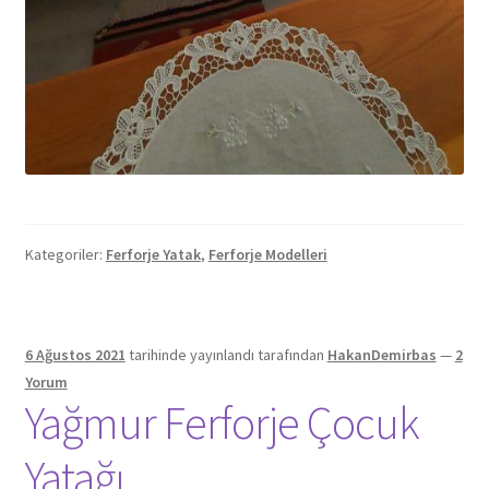
Kategoriler:
Ferforje Yatak
,
Ferforje Modelleri
6 Ağustos 2021
tarihinde yayınlandı
tarafından
HakanDemirbas
—
2
Yorum
Yağmur Ferforje Çocuk
Yatağı