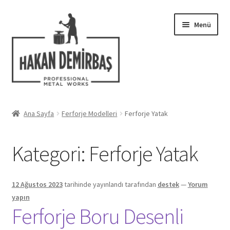
Dolaşıma
İçeriğe
Menü
geç
geç
Hakkımızda
Ana Sayfa
Ferforje Modelleri
Ferforje Yatak
Alt
Ferforje Modelleri
menüy
Kategori:
Ferforje Yatak
genişlet
Ferforje Balkon
Ferforje Demir
12 Ağustos 2023
tarihinde yayınlandı
tarafından
destek
—
Yorum
yapın
Ferforje Kapı
Ferforje Boru Desenli