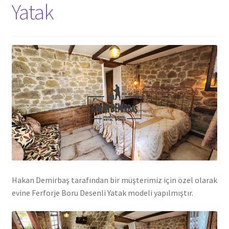
Yatak
Ferforje Korkuluk
Ferforje Masa
Ferforje Tabela
Ferforje Yatak
Uygulamalar
Blog
İletişim
Hakan Demirbaş tarafından bir müşterimiz için özel olarak
evine Ferforje Boru Desenli Yatak modeli yapılmıştır.