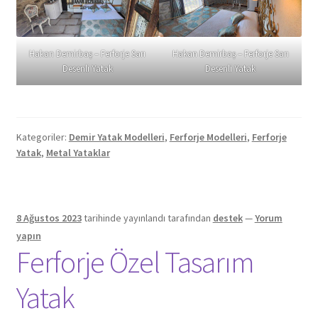
Hakan Demirbaş – Ferforje Sarı
Hakan Demirbaş – Ferforje Sarı
Desenli Yatak
Desenli Yatak
Kategoriler:
Demir Yatak Modelleri
,
Ferforje Modelleri
,
Ferforje
Yatak
,
Metal Yataklar
8 Ağustos 2023
tarihinde yayınlandı
tarafından
destek
—
Yorum
yapın
Ferforje Özel Tasarım
Yatak