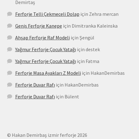
Demirtaş
Ferforje Telli Çekmeceli Dolap
için
Zehra mercan
Geniş Ferforje Kanepe
için
Dimitranka Kaleinska
Ahşap Ferforje Raf Modeli
için
Şengül
Yağmur Ferforje Çocuk Yatağı
için
destek
Yağmur Ferforje Çocuk Yatağı
için
Fatma
Ferforje Masa Ayakları Z Modeli
için
HakanDemirbas
Ferforje Duvar Rafı
için
HakanDemirbas
Ferforje Duvar Rafı
için
Bülent
© Hakan Demirbaş izmir ferforje 2026