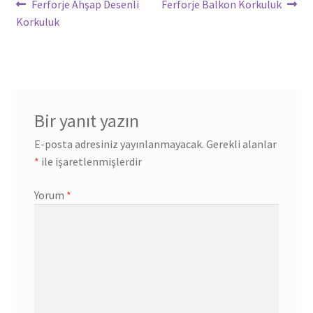
Yazı
Önceki
Sonraki
Ferforje Ahşap Desenli
Ferforje Balkon Korkuluk
yazı:
yazı:
Korkuluk
gezinmesi
Bir yanıt yazın
E-posta adresiniz yayınlanmayacak.
Gerekli alanlar
*
ile işaretlenmişlerdir
Yorum
*