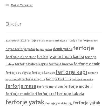
Metal Yataklar
Etiketler
antalya ferforje
2018 ferforje yatak
antalya
2018 ferforje
ankara
bahçe
ferforje
demir yatak
beyaz ferforje yatak
beyaz yatak
ferforje apartman kapısı
ferforje aksesuar
ferforje
ferforje demir
ferforje bahçe kapısı
ferforje balkon
bahçe
ferforje kapı
ferforje kanepe
ferforje ev eşyası
ferforje
ferforje kitaplık
ferforje korkuluk
kapı modeli
ferforje korumalık
ferforje masa
ferforje modeli
ferforje merdiven
ferforje tabela
ferforje modelleri
ferforje raf
ferforje yatak
ferforje yatak
ferforje yatak başlığı