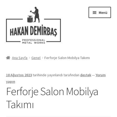
Dolaşıma
İçeriğe
Menü
geç
geç
Hakkımızda
Ana Sayfa
Genel
Ferforje Salon Mobilya Takımı
Alt
Ferforje Modelleri
menüy
18 Ağustos 2023
tarihinde yayınlandı
tarafından
destek
—
Yorum
genişlet
Uygulamalar
yapın
Ferforje Salon Mobilya
Blog
Takımı
İletişim