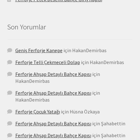
Son Yorumlar
Geniş Ferforje Kanepe
için
HakanDemirbas
Ferforje Telli Çekmeceli Dolap
için
HakanDemirbas
Ferforje Ahşap Detaylı Bahçe Kapısı
için
HakanDemirbas
Ferforje Ahşap Detaylı Bahçe Kapısı
için
HakanDemirbas
Ferforje Çocuk Yatağı
için
Hüsna Özkaya
Ferforje Ahşap Detaylı Bahçe Kapısı
için
Şahabettin
Ferforje Ahşap Detaylı Bahçe Kapısı
için
Şahabettin