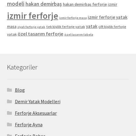
modeli
hakan demirbaş
hakan demirbaş ferforje
izmir
izmir ferforje
izmir ferforje yatak
izmir ferforje masa
yatak
masa
tek kişilik ferforje yatak
çift kişilik ferforje
siyah ferforje yatak
özel tasarım ferforje
yatak
özel tasarım tabela
Kategoriler
Blog
Demir Yatak Modelleri
Ferforje Aksesuarlar
Ferforje Ayna
Ferforje Bahçe