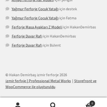
Yağmur Ferforje Çocuk Yatağı
için
destek
Yağmur Ferforje Çocuk Yatağı
için
Fatma
Ferforje Masa Ayakları Z Modeli
için
HakanDemirbas
Ferforje Duvar Rafı
için
HakanDemirbas
Ferforje Duvar Rafı
için
Bülent
© Hakan Demirbaş izmir ferforje 2026
izmir ferfoje | Professional Metal Works
Storefront ve
WooCommerce ile oluşturuldu
.
0