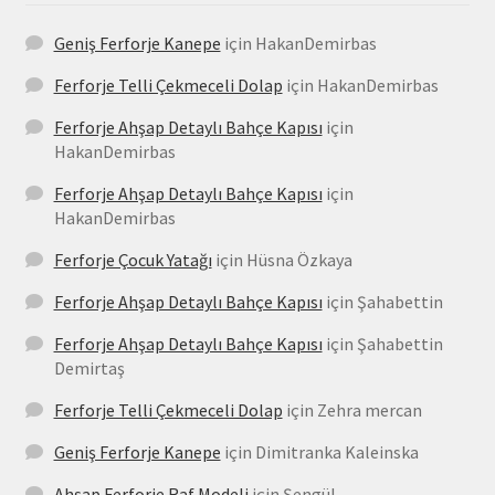
Geniş Ferforje Kanepe
için
HakanDemirbas
Ferforje Telli Çekmeceli Dolap
için
HakanDemirbas
Ferforje Ahşap Detaylı Bahçe Kapısı
için
HakanDemirbas
Ferforje Ahşap Detaylı Bahçe Kapısı
için
HakanDemirbas
Ferforje Çocuk Yatağı
için
Hüsna Özkaya
Ferforje Ahşap Detaylı Bahçe Kapısı
için
Şahabettin
Ferforje Ahşap Detaylı Bahçe Kapısı
için
Şahabettin
Demirtaş
Ferforje Telli Çekmeceli Dolap
için
Zehra mercan
Geniş Ferforje Kanepe
için
Dimitranka Kaleinska
Ahşap Ferforje Raf Modeli
için
Şengül