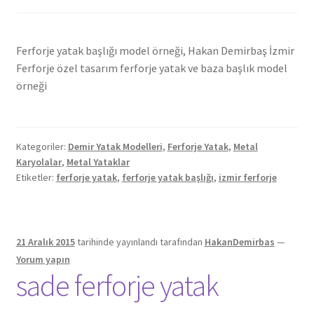
Ferforje yatak başlığı model örneği, Hakan Demirbaş İzmir
Ferforje özel tasarım ferforje yatak ve baza başlık model
örneği
Kategoriler:
Demir Yatak Modelleri
,
Ferforje Yatak
,
Metal
Karyolalar
,
Metal Yataklar
Etiketler:
ferforje yatak
,
ferforje yatak başlığı
,
izmir ferforje
21 Aralık 2015
tarihinde yayınlandı
tarafından
HakanDemirbas
—
Yorum yapın
sade ferforje yatak