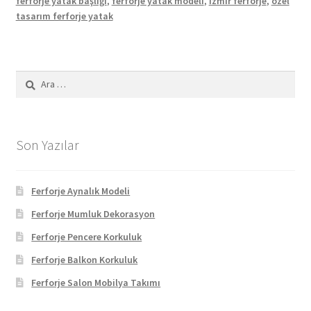
ferforje yatak başlığı
,
ferforje yatak modeli
,
izmir ferforje
,
özel
tasarım ferforje yatak
Arama:
Son Yazılar
Ferforje Aynalık Modeli
Ferforje Mumluk Dekorasyon
Ferforje Pencere Korkuluk
Ferforje Balkon Korkuluk
Ferforje Salon Mobilya Takımı