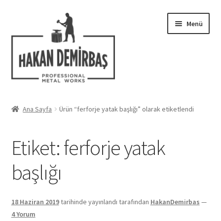
Dolaşıma
İçeriğe
Menü
geç
geç
Hakkımızda
Ana Sayfa
Ürün “ferforje yatak başlığı” olarak etiketlendi
Alt
Ferforje Modelleri
menüy
Etiket:
ferforje yatak
genişlet
Uygulamalar
başlığı
Blog
İletişim
18 Haziran 2019
tarihinde yayınlandı
tarafından
HakanDemirbas
—
4 Yorum