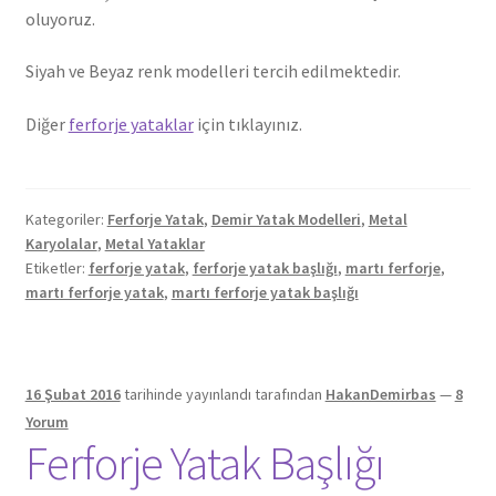
oluyoruz.
Siyah ve Beyaz renk modelleri tercih edilmektedir.
Diğer
ferforje yataklar
için tıklayınız.
Kategoriler:
Ferforje Yatak
,
Demir Yatak Modelleri
,
Metal
Karyolalar
,
Metal Yataklar
Etiketler:
ferforje yatak
,
ferforje yatak başlığı
,
martı ferforje
,
martı ferforje yatak
,
martı ferforje yatak başlığı
16 Şubat 2016
tarihinde yayınlandı
tarafından
HakanDemirbas
—
8
Yorum
Ferforje Yatak Başlığı