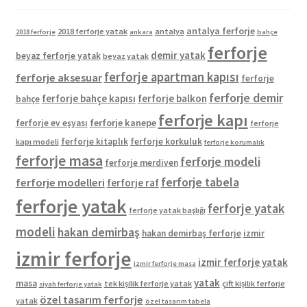
antalya ferforje
2018 ferforje yatak
antalya
2018 ferforje
ankara
bahçe
ferforje
demir yatak
beyaz ferforje yatak
beyaz yatak
ferforje apartman kapısı
ferforje aksesuar
ferforje
ferforje demir
ferforje bahçe kapısı
ferforje balkon
bahçe
ferforje kapı
ferforje kanepe
ferforje ev eşyası
ferforje
ferforje kitaplık
ferforje korkuluk
kapı modeli
ferforje korumalık
ferforje masa
ferforje modeli
ferforje merdiven
ferforje tabela
ferforje modelleri
ferforje raf
ferforje yatak
ferforje yatak
ferforje yatak başlığı
modeli
hakan demirbaş
hakan demirbaş ferforje
izmir
izmir ferforje
izmir ferforje yatak
izmir ferforje masa
yatak
masa
tek kişilik ferforje yatak
çift kişilik ferforje
siyah ferforje yatak
özel tasarım ferforje
yatak
özel tasarım tabela