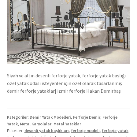
Siyah ve altın desenli ferforje yatak, ferforje yatak başlığı
özel yatak odası isteyenler için özel olarak tasarlanmış
demir ferforje yataklar| izmir ferforje Hakan Demirbaş
Kategoriler:
Demir Yatak Modelleri
,
Ferforje Demir
,
Ferforje
Yatak
,
Metal Karyolalar
,
Metal Yataklar
Etiketler:
desenli yatak başlıkları
,
ferforje modeli
,
ferforje yatak
,