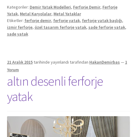
Kategoriler:
Demir Yatak Modelleri
,
Ferforje Demir
,
Ferforje
Yatak
,
Metal Karyolalar
,
Metal Yataklar
Etiketler:
ferforje demir
,
ferforje yatak
,
ferforje yatak başlığı
,
izmir ferforje
,
özel tasarım ferforje yatak
,
sade ferforje yatak
,
sade yatak
21 Aralık 2015
tarihinde yayınlandı
tarafından
HakanDemirbas
—
1
Yorum
altın desenli ferforje
yatak