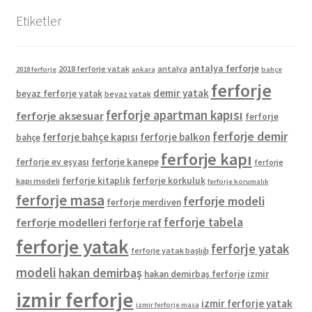
Etiketler
antalya ferforje
2018 ferforje yatak
antalya
2018 ferforje
ankara
bahçe
ferforje
demir yatak
beyaz ferforje yatak
beyaz yatak
ferforje apartman kapısı
ferforje aksesuar
ferforje
ferforje demir
ferforje bahçe kapısı
ferforje balkon
bahçe
ferforje kapı
ferforje kanepe
ferforje ev eşyası
ferforje
ferforje kitaplık
ferforje korkuluk
kapı modeli
ferforje korumalık
ferforje masa
ferforje modeli
ferforje merdiven
ferforje tabela
ferforje modelleri
ferforje raf
ferforje yatak
ferforje yatak
ferforje yatak başlığı
modeli
hakan demirbaş
hakan demirbaş ferforje
izmir
izmir ferforje
izmir ferforje yatak
izmir ferforje masa