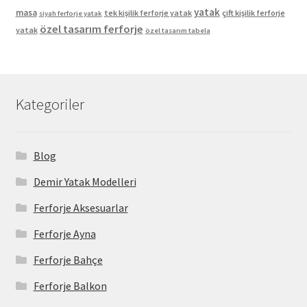
yatak
masa
tek kişilik ferforje yatak
çift kişilik ferforje
siyah ferforje yatak
özel tasarım ferforje
yatak
özel tasarım tabela
Kategoriler
Blog
Demir Yatak Modelleri
Ferforje Aksesuarlar
Ferforje Ayna
Ferforje Bahçe
Ferforje Balkon