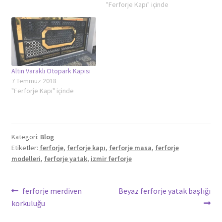
"Ferforje Kapı" içinde
Altın Varaklı Otopark Kapısı
7 Temmuz 2018
"Ferforje Kapı" içinde
Kategori:
Blog
Etiketler:
ferforje
,
ferforje kapı
,
ferforje masa
,
ferforje
modelleri
,
ferforje yatak
,
izmir ferforje
Yazı
Önceki
Sonraki
ferforje merdiven
Beyaz ferforje yatak başlığı
yazı:
yazı:
korkuluğu
gezinmesi