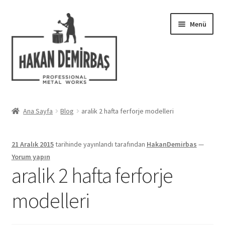
Dolaşıma
İçeriğe
Menü
geç
geç
Hakkımızda
Ana Sayfa
Blog
aralik 2 hafta ferforje modelleri
Alt
Ferforje Modelleri
menüy
21 Aralık 2015
tarihinde yayınlandı
tarafından
HakanDemirbas
—
genişlet
Uygulamalar
Yorum yapın
aralik 2 hafta ferforje
Blog
modelleri
İletişim