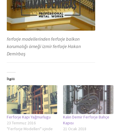
ferforje modellerinden ferforje balkon
korumalığı örneği izmir ferforje Hakan
Demirbaş
İlgili
Ferforje Kapı Yağmurlugu
Kalın Demir Ferforje Bahçe
23 Temmuz 2016
Kapısı
"Ferforje Modelleri" içinde
21 Ocak 2018