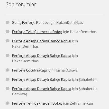
Son Yorumlar
Geniş Ferforje Kanepe
için
HakanDemirbas
Ferforje Telli Çekmeceli Dolap
için
HakanDemirbas
Ferforje Ahşap Detaylı Bahçe Kapısı
için
HakanDemirbas
Ferforje Ahşap Detaylı Bahçe Kapısı
için
HakanDemirbas
Ferforje Çocuk Yatağı
için
Hüsna Özkaya
Ferforje Ahşap Detaylı Bahçe Kapısı
için
Şahabettin
Ferforje Ahşap Detaylı Bahçe Kapısı
için
Şahabettin
Demirtaş
Ferforje Telli Çekmeceli Dolap
için
Zehra mercan