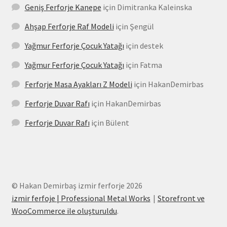
Geniş Ferforje Kanepe
için
Dimitranka Kaleinska
Ahşap Ferforje Raf Modeli
için
Şengül
Yağmur Ferforje Çocuk Yatağı
için
destek
Yağmur Ferforje Çocuk Yatağı
için
Fatma
Ferforje Masa Ayakları Z Modeli
için
HakanDemirbas
Ferforje Duvar Rafı
için
HakanDemirbas
Ferforje Duvar Rafı
için
Bülent
© Hakan Demirbaş izmir ferforje 2026
izmir ferfoje | Professional Metal Works
Storefront ve
WooCommerce ile oluşturuldu
.