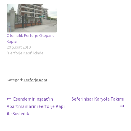
Otomatik Ferforje Otopark
Kapısı
20 Şubat 2019
"Ferforje Kapı" içinde
Kategori:
Ferforje Kapı
Yazı
Önceki
Sonraki
Esendemir İnşaat’ın
Seferihisar Karyola Takımı
yazı:
yazı:
Apartmanlarını Ferforje Kapı
gezinmesi
ile Süsledik