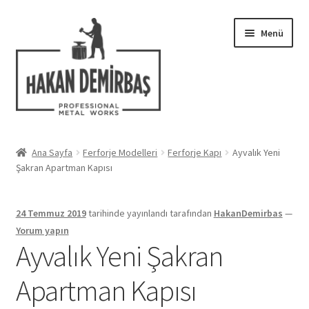
Dolaşıma
İçeriğe
Menü
geç
geç
Hakkımızda
Ana Sayfa
Ferforje Modelleri
Ferforje Kapı
Ayvalık Yeni
Alt
Şakran Apartman Kapısı
Ferforje Modelleri
menüy
genişlet
Uygulamalar
24 Temmuz 2019
tarihinde yayınlandı
tarafından
HakanDemirbas
—
Yorum yapın
Blog
Ayvalık Yeni Şakran
Apartman Kapısı
İletişim