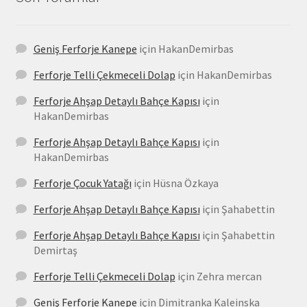
Geniş Ferforje Kanepe
için
HakanDemirbas
Ferforje Telli Çekmeceli Dolap
için
HakanDemirbas
Ferforje Ahşap Detaylı Bahçe Kapısı
için
HakanDemirbas
Ferforje Ahşap Detaylı Bahçe Kapısı
için
HakanDemirbas
Ferforje Çocuk Yatağı
için
Hüsna Özkaya
Ferforje Ahşap Detaylı Bahçe Kapısı
için
Şahabettin
Ferforje Ahşap Detaylı Bahçe Kapısı
için
Şahabettin
Demirtaş
Ferforje Telli Çekmeceli Dolap
için
Zehra mercan
Geniş Ferforje Kanepe
için
Dimitranka Kaleinska