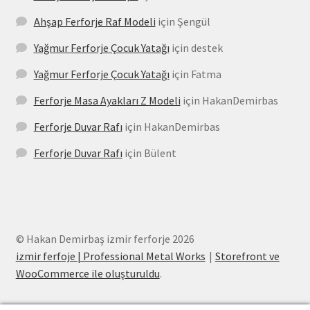
Ahşap Ferforje Raf Modeli
için
Şengül
Yağmur Ferforje Çocuk Yatağı
için
destek
Yağmur Ferforje Çocuk Yatağı
için
Fatma
Ferforje Masa Ayakları Z Modeli
için
HakanDemirbas
Ferforje Duvar Rafı
için
HakanDemirbas
Ferforje Duvar Rafı
için
Bülent
© Hakan Demirbaş izmir ferforje 2026
izmir ferfoje | Professional Metal Works
Storefront ve
WooCommerce ile oluşturuldu
.