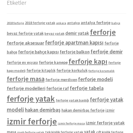
Etiketler
antalya ferforje
2018 ferforje yatak
antalya
2018 ferforje
ankara
bahçe
ferforje
demir yatak
beyaz ferforje yatak
beyaz yatak
ferforje apartman kapısı
ferforje aksesuar
ferforje
ferforje demir
ferforje bahçe kapısı
ferforje balkon
bahçe
ferforje kapı
ferforje kanepe
ferforje ev eşyası
ferforje
ferforje kitaplık
ferforje korkuluk
kapı modeli
ferforje korumalık
ferforje masa
ferforje modeli
ferforje merdiven
ferforje tabela
ferforje modelleri
ferforje raf
ferforje yatak
ferforje yatak
ferforje yatak başlığı
modeli
hakan demirbaş
hakan demirbaş ferforje
izmir
izmir ferforje
izmir ferforje yatak
izmir ferforje masa
yatak
masa
tek kişilik ferforje yatak
çift kişilik ferforje
siyah ferforje yatak