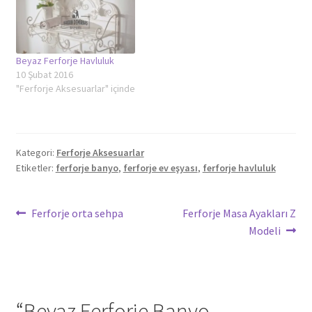
Beyaz Ferforje Havluluk
10 Şubat 2016
"Ferforje Aksesuarlar" içinde
Kategori:
Ferforje Aksesuarlar
Etiketler:
ferforje banyo
,
ferforje ev eşyası
,
ferforje havluluk
Yazı
Önceki
Sonraki
Ferforje orta sehpa
Ferforje Masa Ayakları Z
yazı:
yazı:
Modeli
gezinmesi
“
Beyaz Ferforje Banyo