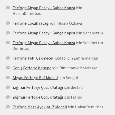
Ferforje Ahşap Detaylı Bahçe Kapısı
için
HakanDemirbas
Ferforje Çocuk Yatağı
için
Hüsna Özkaya
Ferforje Ahşap Detaylı Bahçe Kapısı
için
Şahabettin
Ferforje Ahşap Detaylı Bahçe Kapısı
için
Şahabettin
Demirtaş
Ferforje Telli Çekmeceli Dolap
için
Zehra mercan
Geniş Ferforje Kanepe
için
Dimitranka Kaleinska
Ahşap Ferforje Raf Modeli
için
Şengül
Yağmur Ferforje Çocuk Yatağı
için
destek
Yağmur Ferforje Çocuk Yatağı
için
Fatma
Ferforje Masa Ayakları Z Modeli
için
HakanDemirbas