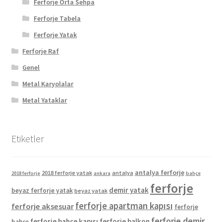
Ferforje Orta Sehpa
Ferforje Tabela
Ferforje Yatak
Ferforje Raf
Genel
Metal Karyolalar
Metal Yataklar
Etiketler
antalya ferforje
2018 ferforje yatak
antalya
2018 ferforje
ankara
bahçe
ferforje
demir yatak
beyaz ferforje yatak
beyaz yatak
ferforje apartman kapısı
ferforje aksesuar
ferforje
ferforje demir
ferforje bahçe kapısı
ferforje balkon
bahçe