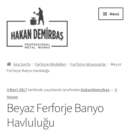
Dolaşıma
İçeriğe
Menü
geç
geç
Hakkımızda
Ana Sayfa
Ferforje Modelleri
Ferforje Aksesuarlar
Beyaz
Alt
Ferforje Banyo Havluluğu
Ferforje Modelleri
menüy
genişlet
Uygulamalar
3 Mart 2017
tarihinde yayınlandı
tarafından
HakanDemirbas
—
3
Yorum
Blog
Beyaz Ferforje Banyo
Havluluğu
İletişim