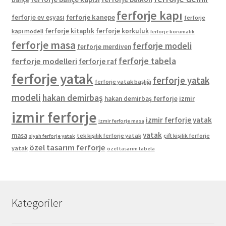
ferforje kapı
ferforje kanepe
ferforje ev eşyası
ferforje
ferforje kitaplık
ferforje korkuluk
kapı modeli
ferforje korumalık
ferforje masa
ferforje modeli
ferforje merdiven
ferforje tabela
ferforje modelleri
ferforje raf
ferforje yatak
ferforje yatak
ferforje yatak başlığı
modeli
hakan demirbaş
hakan demirbaş ferforje
izmir
izmir ferforje
izmir ferforje yatak
izmir ferforje masa
yatak
masa
tek kişilik ferforje yatak
çift kişilik ferforje
siyah ferforje yatak
özel tasarım ferforje
yatak
özel tasarım tabela
Kategoriler