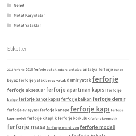
Genel
Metal Karyolalar
Metal Yataklar
Etiketler
antalya ferforje
2018 ferforje yatak
antalya
2018 ferforje
ankara
bahçe
ferforje
demir yatak
beyaz ferforje yatak
beyaz yatak
ferforje apartman kapısı
ferforje aksesuar
ferforje
ferforje demir
ferforje bahçe kapısı
ferforje balkon
bahçe
ferforje kapı
ferforje kanepe
ferforje ev eşyası
ferforje
ferforje kitaplık
ferforje korkuluk
kapı modeli
ferforje korumalık
ferforje masa
ferforje modeli
ferforje merdiven