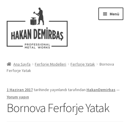
Dolaşıma
İçeriğe
Menü
geç
geç
Hakkımızda
Ana Sayfa
Ferforje Modelleri
Ferforje Yatak
Bornova
Alt
Ferforje Yatak
Ferforje Modelleri
menüy
genişlet
Uygulamalar
1 Haziran 2017
tarihinde yayınlandı
tarafından
HakanDemirbas
—
Yorum yapın
Blog
Bornova Ferforje Yatak
İletişim