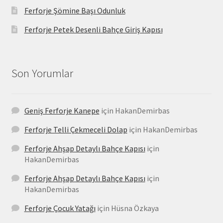
Ferforje Şömine Başı Odunluk
Ferforje Petek Desenli Bahçe Giriş Kapısı
Son Yorumlar
Geniş Ferforje Kanepe
için
HakanDemirbas
Ferforje Telli Çekmeceli Dolap
için
HakanDemirbas
Ferforje Ahşap Detaylı Bahçe Kapısı
için
HakanDemirbas
Ferforje Ahşap Detaylı Bahçe Kapısı
için
HakanDemirbas
Ferforje Çocuk Yatağı
için
Hüsna Özkaya