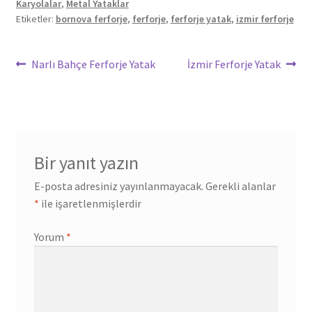
Karyolalar
,
Metal Yataklar
Etiketler:
bornova ferforje
,
ferforje
,
ferforje yatak
,
izmir ferforje
Yazı
Önceki
Sonraki
Narlı Bahçe Ferforje Yatak
İzmir Ferforje Yatak
yazı:
yazı:
gezinmesi
Bir yanıt yazın
E-posta adresiniz yayınlanmayacak.
Gerekli alanlar
*
ile işaretlenmişlerdir
Yorum
*