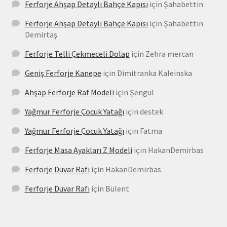
Ferforje Ahşap Detaylı Bahçe Kapısı
için
Şahabettin
Ferforje Ahşap Detaylı Bahçe Kapısı
için
Şahabettin
Demirtaş
Ferforje Telli Çekmeceli Dolap
için
Zehra mercan
Geniş Ferforje Kanepe
için
Dimitranka Kaleinska
Ahşap Ferforje Raf Modeli
için
Şengül
Yağmur Ferforje Çocuk Yatağı
için
destek
Yağmur Ferforje Çocuk Yatağı
için
Fatma
Ferforje Masa Ayakları Z Modeli
için
HakanDemirbas
Ferforje Duvar Rafı
için
HakanDemirbas
Ferforje Duvar Rafı
için
Bülent