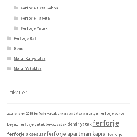
Ferforje Orta Sehpa
Ferforje Tabela
Ferforje Yatak
Ferforje Raf
Genel
Metal Karyolalar
Metal Yataklar
Etiketler
antalya ferforje
2018 ferforje yatak
antalya
2018 ferforje
ankara
bahçe
ferforje
demir yatak
beyaz ferforje yatak
beyaz yatak
ferforje apartman kapısı
ferforje aksesuar
ferforje