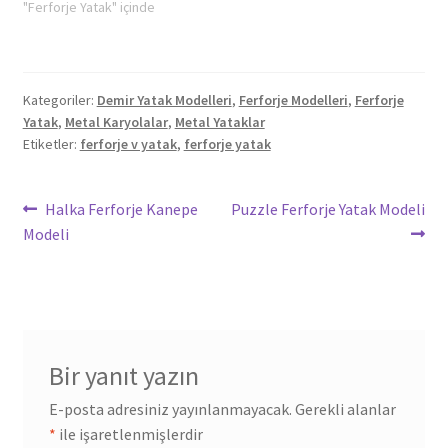
"Ferforje Yatak" içinde
Kategoriler:
Demir Yatak Modelleri
,
Ferforje Modelleri
,
Ferforje
Yatak
,
Metal Karyolalar
,
Metal Yataklar
Etiketler:
ferforje v yatak
,
ferforje yatak
Yazı
Önceki
Sonraki
Halka Ferforje Kanepe
Puzzle Ferforje Yatak Modeli
yazı:
yazı:
Modeli
gezinmesi
Bir yanıt yazın
E-posta adresiniz yayınlanmayacak.
Gerekli alanlar
*
ile işaretlenmişlerdir