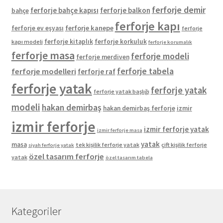
ferforje demir
ferforje bahçe kapısı
ferforje balkon
bahçe
ferforje kapı
ferforje kanepe
ferforje ev eşyası
ferforje
ferforje kitaplık
ferforje korkuluk
kapı modeli
ferforje korumalık
ferforje masa
ferforje modeli
ferforje merdiven
ferforje tabela
ferforje modelleri
ferforje raf
ferforje yatak
ferforje yatak
ferforje yatak başlığı
modeli
hakan demirbaş
hakan demirbaş ferforje
izmir
izmir ferforje
izmir ferforje yatak
izmir ferforje masa
yatak
masa
tek kişilik ferforje yatak
çift kişilik ferforje
siyah ferforje yatak
özel tasarım ferforje
yatak
özel tasarım tabela
Kategoriler