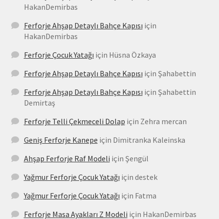
HakanDemirbas
Ferforje Ahşap Detaylı Bahçe Kapısı
için
HakanDemirbas
Ferforje Çocuk Yatağı
için
Hüsna Özkaya
Ferforje Ahşap Detaylı Bahçe Kapısı
için
Şahabettin
Ferforje Ahşap Detaylı Bahçe Kapısı
için
Şahabettin
Demirtaş
Ferforje Telli Çekmeceli Dolap
için
Zehra mercan
Geniş Ferforje Kanepe
için
Dimitranka Kaleinska
Ahşap Ferforje Raf Modeli
için
Şengül
Yağmur Ferforje Çocuk Yatağı
için
destek
Yağmur Ferforje Çocuk Yatağı
için
Fatma
Ferforje Masa Ayakları Z Modeli
için
HakanDemirbas