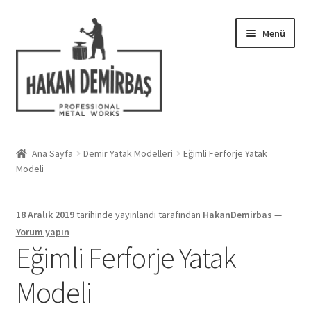
Dolaşıma
İçeriğe
Menü
geç
geç
Hakkımızda
Ana Sayfa
Demir Yatak Modelleri
Eğimli Ferforje Yatak
Alt
Modeli
Ferforje Modelleri
menüy
genişlet
Uygulamalar
18 Aralık 2019
tarihinde yayınlandı
tarafından
HakanDemirbas
—
Yorum yapın
Blog
Eğimli Ferforje Yatak
Modeli
İletişim