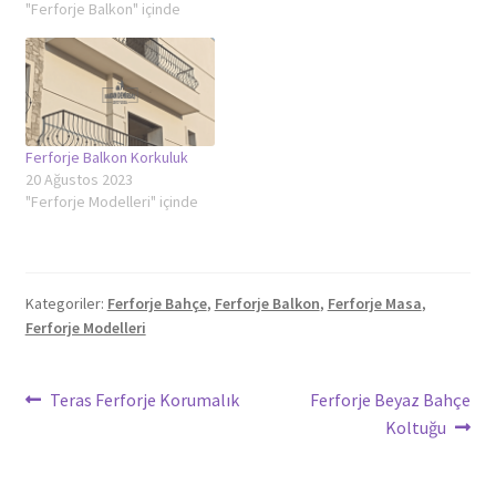
"Ferforje Balkon" içinde
Ferforje Balkon Korkuluk
20 Ağustos 2023
"Ferforje Modelleri" içinde
Kategoriler:
Ferforje Bahçe
,
Ferforje Balkon
,
Ferforje Masa
,
Ferforje Modelleri
Yazı
Önceki
Sonraki
Teras Ferforje Korumalık
Ferforje Beyaz Bahçe
yazı:
yazı:
Koltuğu
gezinmesi