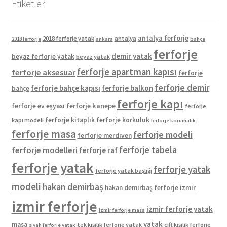
Etiketler
antalya ferforje
2018 ferforje yatak
antalya
2018 ferforje
ankara
bahçe
ferforje
demir yatak
beyaz ferforje yatak
beyaz yatak
ferforje apartman kapısı
ferforje aksesuar
ferforje
ferforje demir
ferforje bahçe kapısı
ferforje balkon
bahçe
ferforje kapı
ferforje kanepe
ferforje ev eşyası
ferforje
ferforje kitaplık
ferforje korkuluk
kapı modeli
ferforje korumalık
ferforje masa
ferforje modeli
ferforje merdiven
ferforje tabela
ferforje modelleri
ferforje raf
ferforje yatak
ferforje yatak
ferforje yatak başlığı
modeli
hakan demirbaş
hakan demirbaş ferforje
izmir
izmir ferforje
izmir ferforje yatak
izmir ferforje masa
yatak
masa
tek kişilik ferforje yatak
çift kişilik ferforje
siyah ferforje yatak