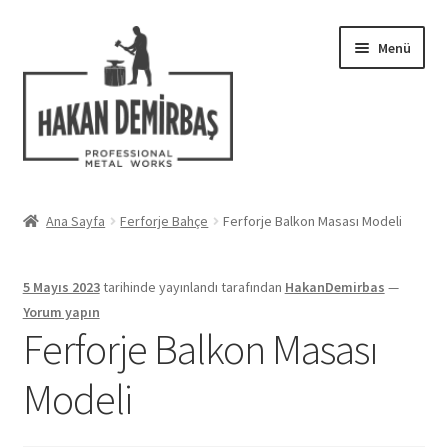
Dolaşıma
İçeriğe
Menü
geç
geç
Hakkımızda
Ana Sayfa
Ferforje Bahçe
Ferforje Balkon Masası Modeli
Alt
Ferforje Modelleri
menüy
5 Mayıs 2023
tarihinde yayınlandı
tarafından
HakanDemirbas
—
genişlet
Uygulamalar
Yorum yapın
Ferforje Balkon Masası
Blog
Modeli
İletişim