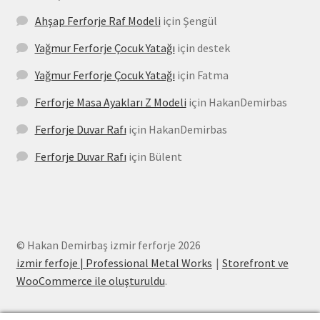
Ahşap Ferforje Raf Modeli
için
Şengül
Yağmur Ferforje Çocuk Yatağı
için
destek
Yağmur Ferforje Çocuk Yatağı
için
Fatma
Ferforje Masa Ayakları Z Modeli
için
HakanDemirbas
Ferforje Duvar Rafı
için
HakanDemirbas
Ferforje Duvar Rafı
için
Bülent
© Hakan Demirbaş izmir ferforje 2026
izmir ferfoje | Professional Metal Works
Storefront ve
WooCommerce ile oluşturuldu
.