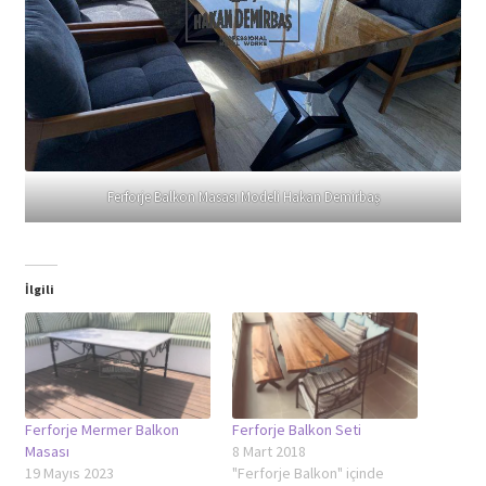
Ferforje Balkon Masası Modeli Hakan Demirbaş
İlgili
Ferforje Mermer Balkon
Ferforje Balkon Seti
Masası
8 Mart 2018
19 Mayıs 2023
"Ferforje Balkon" içinde