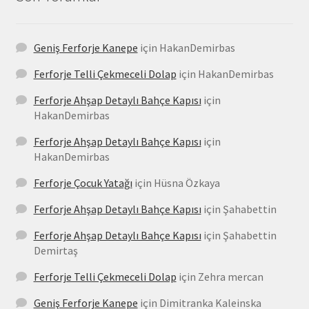
Geniş Ferforje Kanepe
için
HakanDemirbas
Ferforje Telli Çekmeceli Dolap
için
HakanDemirbas
Ferforje Ahşap Detaylı Bahçe Kapısı
için
HakanDemirbas
Ferforje Ahşap Detaylı Bahçe Kapısı
için
HakanDemirbas
Ferforje Çocuk Yatağı
için
Hüsna Özkaya
Ferforje Ahşap Detaylı Bahçe Kapısı
için
Şahabettin
Ferforje Ahşap Detaylı Bahçe Kapısı
için
Şahabettin
Demirtaş
Ferforje Telli Çekmeceli Dolap
için
Zehra mercan
Geniş Ferforje Kanepe
için
Dimitranka Kaleinska