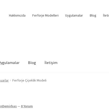
Hakkımızda
Ferforje Modelleri
Uygulamalar
Blog
İlet
Uygulamalar
Blog
İletişim
uarlar
Ferforje Çiçeklik Modeli
nDemirbas
—
8 Yorum