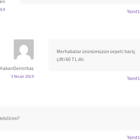
len
019
Yanıtl
Merhabalar ürünümüzün sepeti hariç
çifti 60 TL dir.
HakanDemirbas
3 Nisan 2019
Yanıtl
debilirim?
Yanıtl