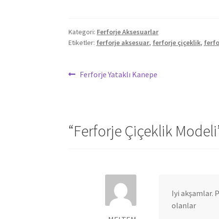
Kategori:
Ferforje Aksesuarlar
Etiketler:
ferforje aksesuar
,
ferforje çiçeklik
,
ferfo
Yazı
Önceki
Ferforje Yataklı Kanepe
yazı:
gezinmesi
“
Ferforje Çiçeklik Modeli
Iyi akşamlar. P
olanlar