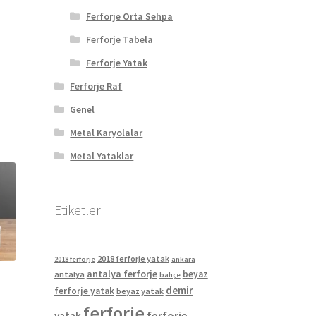
Ferforje Orta Sehpa
Ferforje Tabela
Ferforje Yatak
Ferforje Raf
Genel
Metal Karyolalar
Metal Yataklar
Etiketler
2018 ferforje yatak
2018 ferforje
ankara
antalya ferforje
beyaz
antalya
bahçe
demir
ferforje yatak
beyaz yatak
ferforje
ferforje
yatak