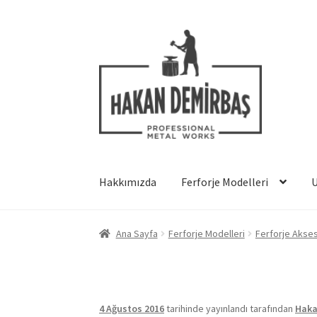
Dolaşıma
İçeriğe
geç
geç
Hakkımızda
Ferforje Modelleri
Ana Sayfa
Ferforje Modelleri
Ferforje Akses
4 Ağustos 2016
tarihinde yayınlandı
tarafından
Haka