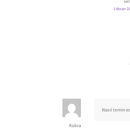
se
2 Nisan 2
Nasıl temin e
Kübra