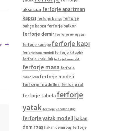
ferforje apartman
aksesuar
kapısı
ferforje
ferforje bahçe
bahçe kapısı
ferforje balkon
ferforje demir
ferforje ev eşyası
ferforje kapı
pe
ferforje kanepe
ferforje kitaplık
ferforje kapı modeli
ferforje korkuluk
ferforje korumalık
ferforje masa
ferforje
ferforje modeli
merdiven
ferforje modelleri
ferforje raf
ferforje
ferforje tabela
yatak
ferforje yatak başlığı
ferforje yatak modeli
hakan
demirbaş
hakan demirbaş ferforje