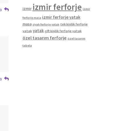
izmir ferforje
izmir
a
izmir
izmir ferforje yatak
ferforje masa
masa
tek kişilik ferforje
siyah ferforje yatak
yatak
yatak
çift kişilik ferforje yatak
özel tasarım ferforje
özel tasarım
tabela
a