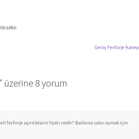
rje saksı
Sonraki
Geniş Ferforje Kane
yazı:
” üzerine 8 yorum
eli ferforje aşırılıkların fiyatı nedir? Balkona saksı aşmak için