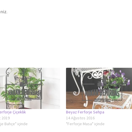
niz.
rforje Çiçeklik
Beyaz Ferforje Sehpa
t 2019
14 Ağustos 2016
je Bahçe" içinde
"Ferforje Masa" içinde