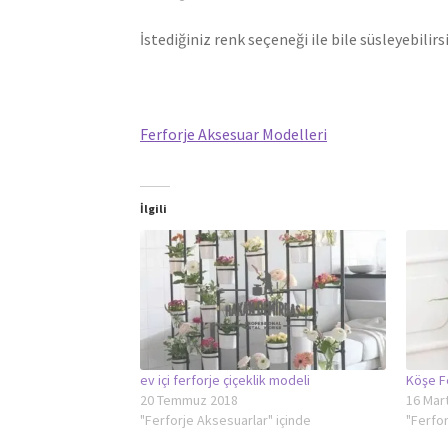
İstediğiniz renk seçeneği ile bile süsleyebilirsi
Ferforje Aksesuar Modelleri
İlgili
ev içi ferforje çiçeklik modeli
Köşe Fe
20 Temmuz 2018
16 Mar
"Ferforje Aksesuarlar" içinde
"Ferfor