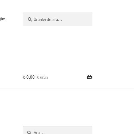
Ara:
Ara
işim
₺
0,00
0 ürün
Arama: