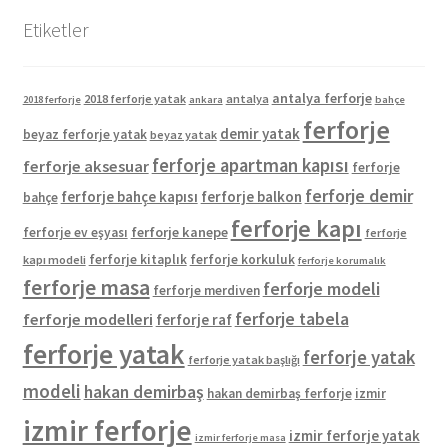
Etiketler
antalya ferforje
2018 ferforje yatak
antalya
2018 ferforje
ankara
bahçe
ferforje
demir yatak
beyaz ferforje yatak
beyaz yatak
ferforje apartman kapısı
ferforje aksesuar
ferforje
ferforje demir
ferforje bahçe kapısı
ferforje balkon
bahçe
ferforje kapı
ferforje kanepe
ferforje ev eşyası
ferforje
ferforje kitaplık
ferforje korkuluk
kapı modeli
ferforje korumalık
ferforje masa
ferforje modeli
ferforje merdiven
ferforje tabela
ferforje modelleri
ferforje raf
ferforje yatak
ferforje yatak
ferforje yatak başlığı
modeli
hakan demirbaş
hakan demirbaş ferforje
izmir
izmir ferforje
izmir ferforje yatak
izmir ferforje masa