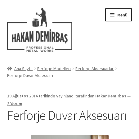
Dolaşıma
İçeriğe
Menü
geç
geç
Hakkımızda
Ana Sayfa
Ferforje Modelleri
Ferforje Aksesuarlar
Alt
Ferforje Duvar Aksesuarı
Ferforje Modelleri
menüy
genişlet
Uygulamalar
19 Ağustos 2016
tarihinde yayınlandı
tarafından
HakanDemirbas
—
3 Yorum
Blog
Ferforje Duvar Aksesuarı
İletişim