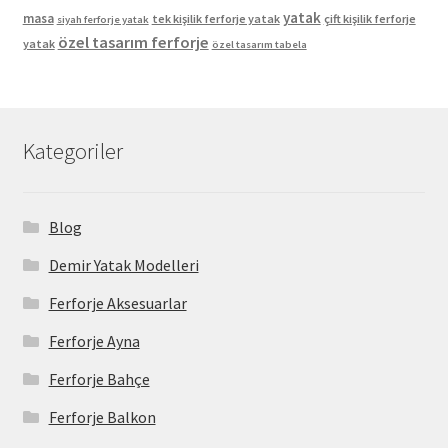
yatak
masa
tek kişilik ferforje yatak
çift kişilik ferforje
siyah ferforje yatak
özel tasarım ferforje
yatak
özel tasarım tabela
Kategoriler
Blog
Demir Yatak Modelleri
Ferforje Aksesuarlar
Ferforje Ayna
Ferforje Bahçe
Ferforje Balkon