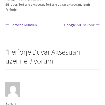
Etiketler:
ferforje aksesuar
,
ferforje duvar aksesuarı
,
izmir
ferforje
Yazı
Önceki
Sonraki
Ferforje Mumluk
Google bizi seviyor
yazı:
yazı:
gezinmesi
“
Ferforje Duvar Aksesuarı
”
üzerine 3 yorum
Burcin