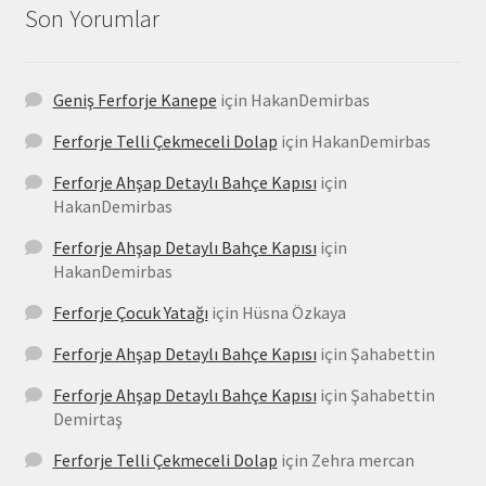
Son Yorumlar
Geniş Ferforje Kanepe
için
HakanDemirbas
Ferforje Telli Çekmeceli Dolap
için
HakanDemirbas
Ferforje Ahşap Detaylı Bahçe Kapısı
için
HakanDemirbas
Ferforje Ahşap Detaylı Bahçe Kapısı
için
HakanDemirbas
Ferforje Çocuk Yatağı
için
Hüsna Özkaya
Ferforje Ahşap Detaylı Bahçe Kapısı
için
Şahabettin
Ferforje Ahşap Detaylı Bahçe Kapısı
için
Şahabettin
Demirtaş
Ferforje Telli Çekmeceli Dolap
için
Zehra mercan