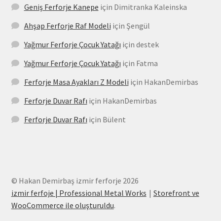
Geniş Ferforje Kanepe
için
Dimitranka Kaleinska
Ahşap Ferforje Raf Modeli
için
Şengül
Yağmur Ferforje Çocuk Yatağı
için
destek
Yağmur Ferforje Çocuk Yatağı
için
Fatma
Ferforje Masa Ayakları Z Modeli
için
HakanDemirbas
Ferforje Duvar Rafı
için
HakanDemirbas
Ferforje Duvar Rafı
için
Bülent
© Hakan Demirbaş izmir ferforje 2026
izmir ferfoje | Professional Metal Works
Storefront ve
WooCommerce ile oluşturuldu
.