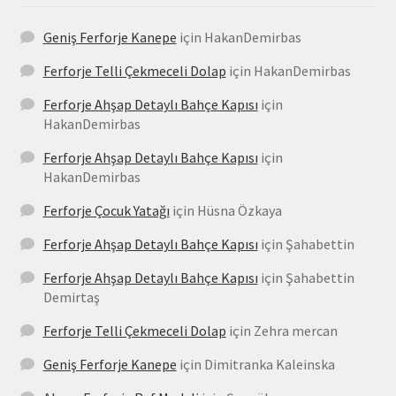
Geniş Ferforje Kanepe
için
HakanDemirbas
Ferforje Telli Çekmeceli Dolap
için
HakanDemirbas
Ferforje Ahşap Detaylı Bahçe Kapısı
için
HakanDemirbas
Ferforje Ahşap Detaylı Bahçe Kapısı
için
HakanDemirbas
Ferforje Çocuk Yatağı
için
Hüsna Özkaya
Ferforje Ahşap Detaylı Bahçe Kapısı
için
Şahabettin
Ferforje Ahşap Detaylı Bahçe Kapısı
için
Şahabettin
Demirtaş
Ferforje Telli Çekmeceli Dolap
için
Zehra mercan
Geniş Ferforje Kanepe
için
Dimitranka Kaleinska