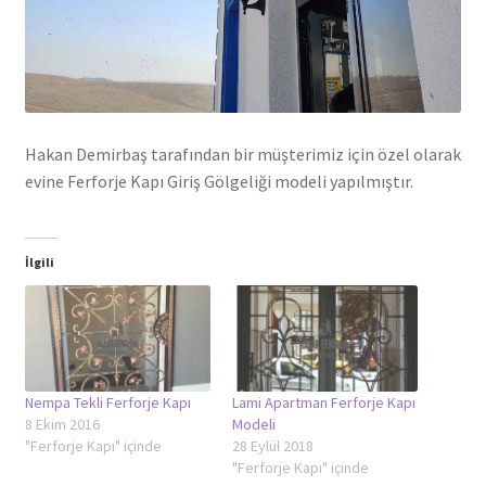
Hakan Demirbaş tarafından bir müşterimiz için özel olarak
evine Ferforje Kapı Giriş Gölgeliği modeli yapılmıştır.
İlgili
Nempa Tekli Ferforje Kapı
Lami Apartman Ferforje Kapı
8 Ekim 2016
Modeli
"Ferforje Kapı" içinde
28 Eylül 2018
"Ferforje Kapı" içinde