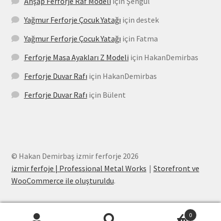
Ahşap Ferforje Raf Modeli
için
Şengül
Yağmur Ferforje Çocuk Yatağı
için
destek
Yağmur Ferforje Çocuk Yatağı
için
Fatma
Ferforje Masa Ayakları Z Modeli
için
HakanDemirbas
Ferforje Duvar Rafı
için
HakanDemirbas
Ferforje Duvar Rafı
için
Bülent
© Hakan Demirbaş izmir ferforje 2026
izmir ferfoje | Professional Metal Works
Storefront ve
WooCommerce ile oluşturuldu
.
0