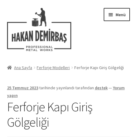
Dolaşıma
İçeriğe
Menü
geç
geç
Hakkımızda
Ana Sayfa
Ferforje Modelleri
Ferforje Kapı Giriş Gölgeliği
Alt
Ferforje Modelleri
menüy
25 Temmuz 2023
tarihinde yayınlandı
tarafından
destek
—
Yorum
genişlet
Uygulamalar
yapın
Ferforje Kapı Giriş
Blog
Gölgeliği
İletişim