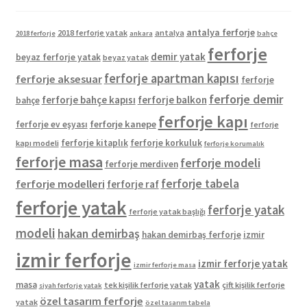
antalya ferforje
2018 ferforje yatak
antalya
2018 ferforje
ankara
bahçe
ferforje
demir yatak
beyaz ferforje yatak
beyaz yatak
ferforje apartman kapısı
ferforje aksesuar
ferforje
ferforje demir
ferforje bahçe kapısı
ferforje balkon
bahçe
ferforje kapı
ferforje kanepe
ferforje ev eşyası
ferforje
ferforje kitaplık
ferforje korkuluk
kapı modeli
ferforje korumalık
ferforje masa
ferforje modeli
ferforje merdiven
ferforje tabela
ferforje modelleri
ferforje raf
ferforje yatak
ferforje yatak
ferforje yatak başlığı
modeli
hakan demirbaş
hakan demirbaş ferforje
izmir
izmir ferforje
izmir ferforje yatak
izmir ferforje masa
yatak
masa
tek kişilik ferforje yatak
çift kişilik ferforje
siyah ferforje yatak
özel tasarım ferforje
yatak
özel tasarım tabela