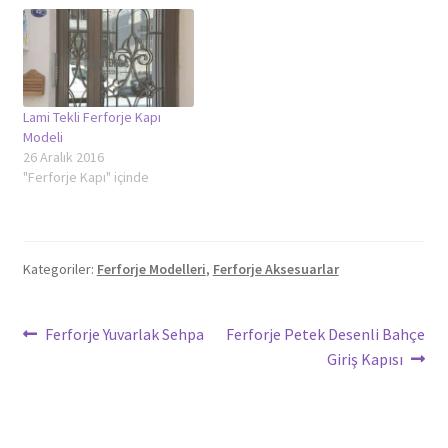
Lami Tekli Ferforje Kapı
Modeli
26 Aralık 2016
"Ferforje Kapı" içinde
Kategoriler:
Ferforje Modelleri
,
Ferforje Aksesuarlar
Yazı
Önceki
Sonraki
Ferforje Yuvarlak Sehpa
Ferforje Petek Desenli Bahçe
yazı:
yazı:
Giriş Kapısı
gezinmesi