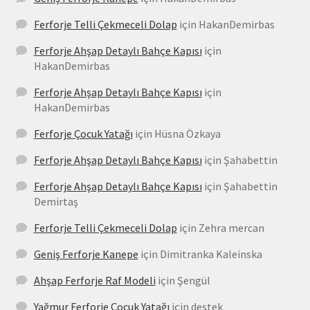
Ferforje Telli Çekmeceli Dolap
için
HakanDemirbas
Ferforje Ahşap Detaylı Bahçe Kapısı
için
HakanDemirbas
Ferforje Ahşap Detaylı Bahçe Kapısı
için
HakanDemirbas
Ferforje Çocuk Yatağı
için
Hüsna Özkaya
Ferforje Ahşap Detaylı Bahçe Kapısı
için
Şahabettin
Ferforje Ahşap Detaylı Bahçe Kapısı
için
Şahabettin
Demirtaş
Ferforje Telli Çekmeceli Dolap
için
Zehra mercan
Geniş Ferforje Kanepe
için
Dimitranka Kaleinska
Ahşap Ferforje Raf Modeli
için
Şengül
Yağmur Ferforje Çocuk Yatağı
için
destek