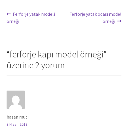
Yazı
Önceki
Sonraki
Ferforje yatak modeli
Ferforje yatak odası model
yazı:
yazı:
örneği
örneği
gezinmesi
“
ferforje kapı model örneği
”
üzerine 2 yorum
hasan muti
3 Nisan 2018