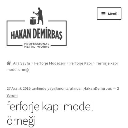
Dolaşıma
İçeriğe
Menü
geç
geç
Hakkımızda
Ana Sayfa
Ferforje Modelleri
Ferforje Kapı
ferforje kapı
Alt
model örneği
Ferforje Modelleri
menüy
genişlet
Uygulamalar
27 Aralık 2015
tarihinde yayınlandı
tarafından
HakanDemirbas
—
2
Yorum
Blog
ferforje kapı model
örneği
İletişim