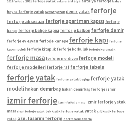
antalya ferforje
2018 ferforje yatak
antalya
2018 ferforje
ankara
bahçe
ferforje
demir yatak
beyaz ferforje yatak
beyaz yatak
ferforje apartman kapısı
ferforje aksesuar
ferforje
ferforje demir
ferforje bahçe kapısı
ferforje balkon
bahçe
ferforje kapı
ferforje kanepe
ferforje ev eşyası
ferforje
ferforje kitaplık
ferforje korkuluk
kapı modeli
ferforje korumalık
ferforje masa
ferforje modeli
ferforje merdiven
ferforje tabela
ferforje modelleri
ferforje raf
ferforje yatak
ferforje yatak
ferforje yatak başlığı
modeli
hakan demirbaş
hakan demirbaş ferforje
izmir
izmir ferforje
izmir ferforje yatak
izmir ferforje masa
yatak
masa
tek kişilik ferforje yatak
çift kişilik ferforje
siyah ferforje yatak
özel tasarım ferforje
yatak
özel tasarım tabela