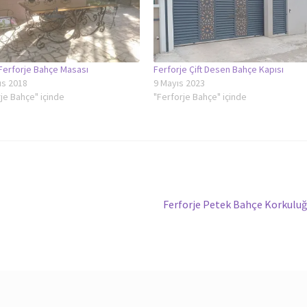
Ferforje Bahçe Masası
Ferforje Çift Desen Bahçe Kapısı
ıs 2018
9 Mayıs 2023
je Bahçe" içinde
"Ferforje Bahçe" içinde
Sonraki
Ferforje Petek Bahçe Korkulu
yazı: