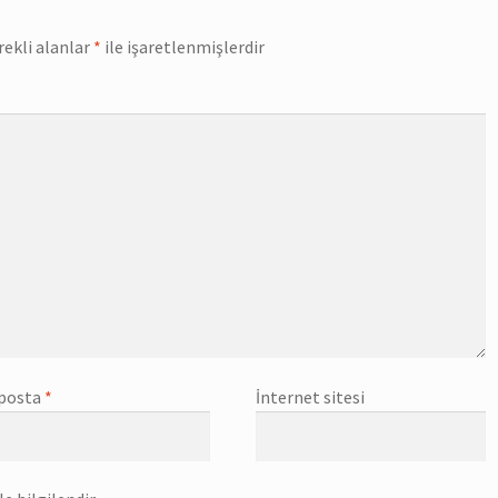
rekli alanlar
*
ile işaretlenmişlerdir
posta
*
İnternet sitesi