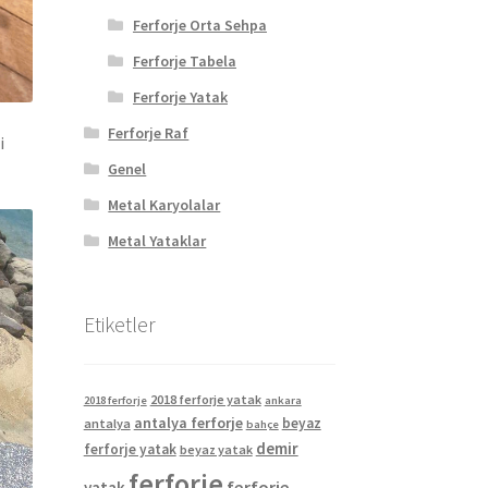
Ferforje Orta Sehpa
Ferforje Tabela
Ferforje Yatak
Ferforje Raf
i
Genel
Metal Karyolalar
Metal Yataklar
Etiketler
2018 ferforje yatak
2018 ferforje
ankara
antalya ferforje
beyaz
antalya
bahçe
demir
ferforje yatak
beyaz yatak
ferforje
ferforje
yatak