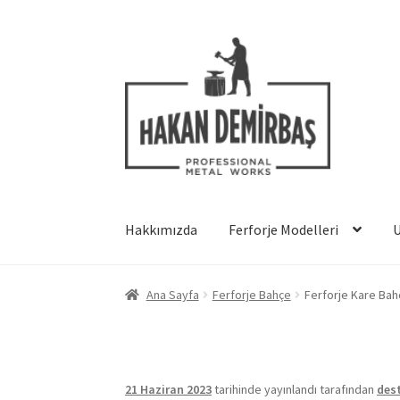
Dolaşıma
İçeriğe
geç
geç
Hakkımızda
Ferforje Modelleri
Ana Sayfa
Ferforje Bahçe
Ferforje Kare Bah
21 Haziran 2023
tarihinde yayınlandı
tarafından
des