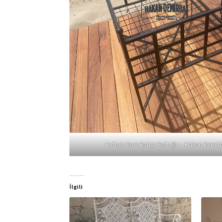
Ferforje Kare Bahçe Koltuğu – Hakan Demir
İlgili