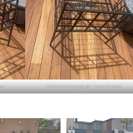
baş
Ferforje Kare Bahçe Koltuğu – Hakan Demirbaş