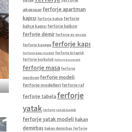
ferforje apartman
aksesuar
kapısı
ferforje
ferforje bahçe
bahçe kapısı
ferforje balkon
ferforje demir
ferforje ev eşyası
ferforje kapı
ferforje kanepe
ferforje kitaplık
ferforje kapı modeli
ferforje korkuluk
ferforje korumalık
ferforje masa
ferforje
ferforje modeli
merdiven
ferforje modelleri
ferforje raf
ferforje
ferforje tabela
yatak
ferforje yatak başlığı
ferforje yatak modeli
hakan
demirbaş
hakan demirbaş ferforje