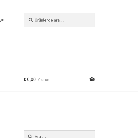
Ara:
Ara
işim
₺
0,00
0 ürün
Arama: