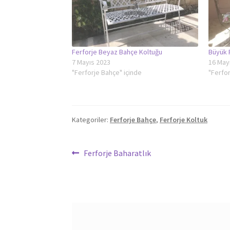
Ferforje Beyaz Bahçe Koltuğu
Büyük 
7 Mayıs 2023
16 May
"Ferforje Bahçe" içinde
"Ferfor
Kategoriler:
Ferforje Bahçe
,
Ferforje Koltuk
Yazı
Önceki
Ferforje Baharatlık
yazı:
gezinmesi