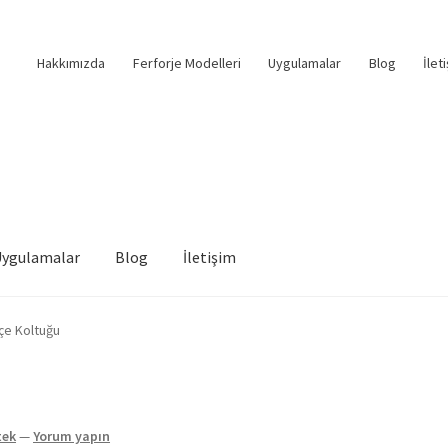
Hakkımızda
Ferforje Modelleri
Uygulamalar
Blog
İlet
Uygulamalar
Blog
İletişim
çe Koltuğu
tek
—
Yorum yapın