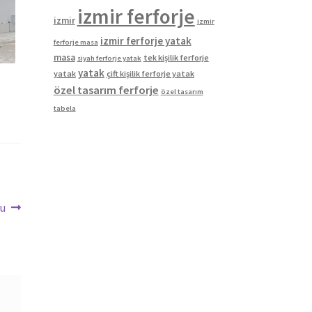
izmir ferforje
izmir
izmir
izmir ferforje yatak
ferforje masa
masa
tek kişilik ferforje
siyah ferforje yatak
yatak
yatak
çift kişilik ferforje yatak
özel tasarım ferforje
özel tasarım
tabela
ğu