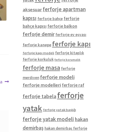
ferforje apartman
aksesuar
kapısı
ferforje
ferforje bahçe
bahçe kapısı
ferforje balkon
ferforje demir
ferforje ev eşyası
ferforje kapı
ferforje kanepe
ferforje kitaplık
ferforje kapı modeli
ferforje korkuluk
ferforje korumalık
ferforje masa
ferforje
ferforje modeli
merdiven
pa
ferforje modelleri
ferforje raf
ferforje
ferforje tabela
yatak
ferforje yatak başlığı
ferforje yatak modeli
hakan
demirbaş
hakan demirbaş ferforje