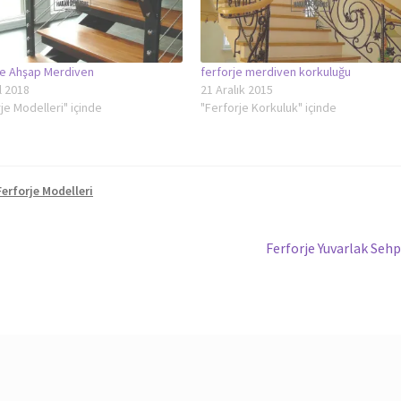
je Ahşap Merdiven
ferforje merdiven korkuluğu
l 2018
21 Aralık 2015
je Modelleri" içinde
"Ferforje Korkuluk" içinde
Ferforje Modelleri
Sonraki
Ferforje Yuvarlak Seh
yazı: