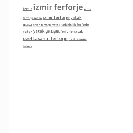
izmir ferforje
izmir
izmir
izmir ferforje yatak
ferforje masa
masa
tek kişilik ferforje
siyah ferforje yatak
yatak
yatak
çift kişilik ferforje yatak
özel tasarım ferforje
özel tasarım
tabela