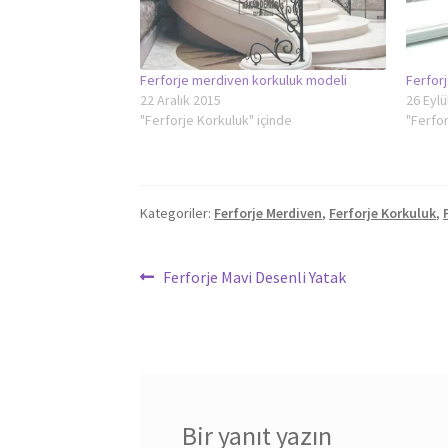
Ferforje merdiven korkuluk modeli
Ferfor
22 Aralık 2015
26 Eylü
"Ferforje Korkuluk" içinde
"Ferfor
Kategoriler:
Ferforje Merdiven
,
Ferforje Korkuluk
,
Yazı
Önceki
Ferforje Mavi Desenli Yatak
yazı:
gezinmesi
Bir yanıt yazın