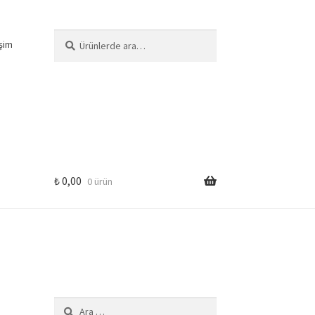
Ara:
Ara
işim
₺
0,00
0 ürün
Arama: