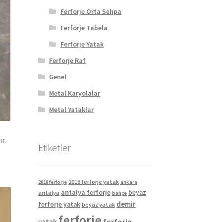
Ferforje Orta Sehpa
Ferforje Tabela
Ferforje Yatak
Ferforje Raf
Genel
Metal Karyolalar
Metal Yataklar
r.
Etiketler
2018 ferforje yatak
2018 ferforje
ankara
antalya ferforje
beyaz
antalya
bahçe
demir
ferforje yatak
beyaz yatak
ferforje
ferforje
yatak