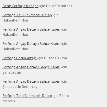
Geniş Ferforje Kanepe
için
HakanDemirbas
Ferforje Telli Çekmeceli Dolap
için
HakanDemirbas
Ferforje Ahşap Detaylı Bahçe Kapısı
için
HakanDemirbas
Ferforje Ahşap Detaylı Bahçe Kapısı
için
HakanDemirbas
Ferforje Çocuk Yatağı
için
Hüsna Özkaya
Ferforje Ahşap Detaylı Bahçe Kapısı
için
Şahabettin
Ferforje Ahşap Detaylı Bahçe Kapısı
için
Şahabettin Demirtaş
Ferforje Telli Çekmeceli Dolap
için
Zehra
mercan