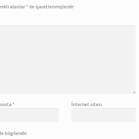
rekli alanlar
*
ile işaretlenmişlerdir
posta
*
İnternet sitesi
e bilgilendir.