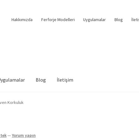
Hakkımızda
Ferforje Modelleri
Uygulamalar
Blog
İlet
Uygulamalar
Blog
İletişim
iven Korkuluk
stek
—
Yorum yapın