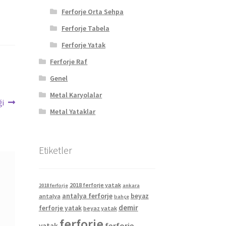
Ferforje Orta Sehpa
Ferforje Tabela
Ferforje Yatak
Ferforje Raf
Genel
Metal Karyolalar
ği
Metal Yataklar
Etiketler
2018 ferforje yatak
2018 ferforje
ankara
antalya ferforje
beyaz
antalya
bahçe
demir
ferforje yatak
beyaz yatak
ferforje
ferforje
yatak