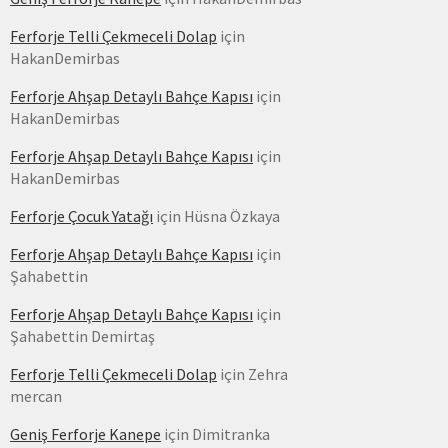
Ferforje Telli Çekmeceli Dolap
için
HakanDemirbas
Ferforje Ahşap Detaylı Bahçe Kapısı
için
HakanDemirbas
Ferforje Ahşap Detaylı Bahçe Kapısı
için
HakanDemirbas
Ferforje Çocuk Yatağı
için
Hüsna Özkaya
Ferforje Ahşap Detaylı Bahçe Kapısı
için
Şahabettin
Ferforje Ahşap Detaylı Bahçe Kapısı
için
Şahabettin Demirtaş
Ferforje Telli Çekmeceli Dolap
için
Zehra
mercan
Geniş Ferforje Kanepe
için
Dimitranka