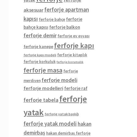
ferforje apartman
aksesuar
kapısı
ferforje
ferforje bahçe
bahçe kapısı
ferforje balkon
ferforje demir
ferforje ev eşyası
ferforje kapı
ferforje kanepe
ferforje kitaplık
ferforje kapı modeli
ferforje korkuluk
ferforje korumalık
ferforje masa
ferforje
ferforje modeli
merdiven
ferforje modelleri
ferforje raf
ferforje
ferforje tabela
yatak
ferforje yatak başlığı
ferforje yatak modeli
hakan
demirbaş
hakan demirbaş ferforje