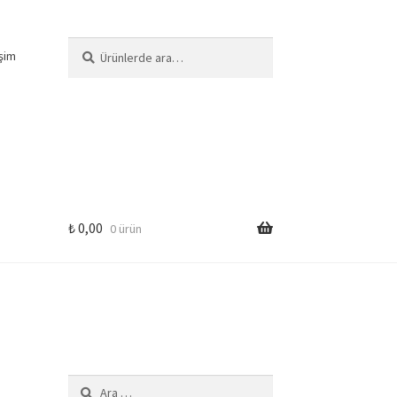
Ara:
Ara
işim
₺
0,00
0 ürün
Arama: