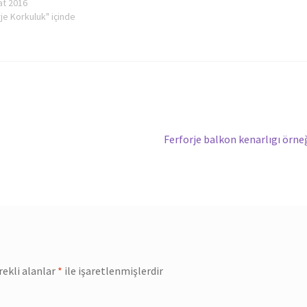
at 2016
je Korkuluk" içinde
Sonraki
Ferforje balkon kenarlıgı örne
yazı:
rekli alanlar
*
ile işaretlenmişlerdir