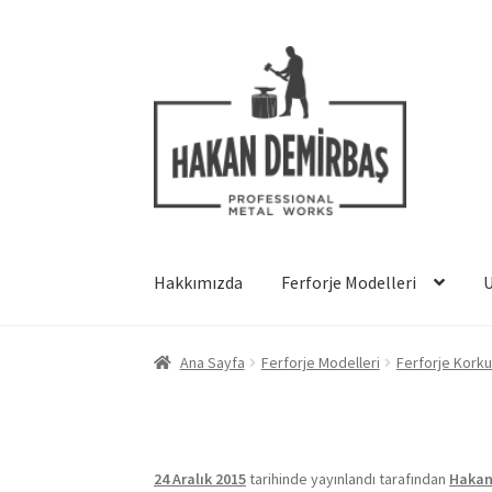
Dolaşıma
İçeriğe
geç
geç
Hakkımızda
Ferforje Modelleri
Ana Sayfa
Ferforje Modelleri
Ferforje Korku
24 Aralık 2015
tarihinde yayınlandı
tarafından
Hakan