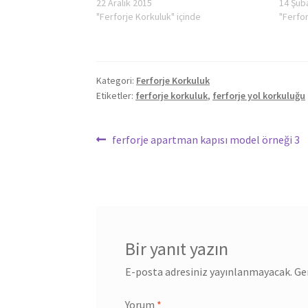
22 Aralık 2015
14 Şub
"Ferforje Korkuluk" içinde
"Ferfor
Kategori:
Ferforje Korkuluk
Etiketler:
ferforje korkuluk
,
ferforje yol korkuluğu
Yazı
Önceki
ferforje apartman kapısı model örneği 3
yazı:
gezinmesi
Bir yanıt yazın
E-posta adresiniz yayınlanmayacak.
Ge
Yorum
*