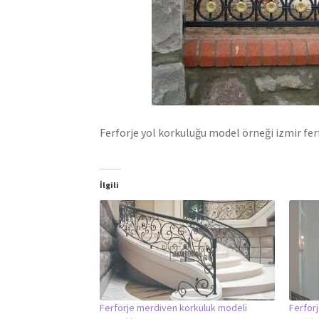
Ferforje yol korkuluğu model örneği izmir f
İlgili
Ferforje merdiven korkuluk modeli
Ferfor