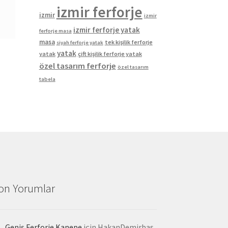
izmir ferforje
izmir
izmir
izmir ferforje yatak
ferforje masa
masa
tek kişilik ferforje
siyah ferforje yatak
yatak
yatak
çift kişilik ferforje yatak
özel tasarım ferforje
özel tasarım
tabela
on Yorumlar
Geniş Ferforje Kanepe
için
HakanDemirbas