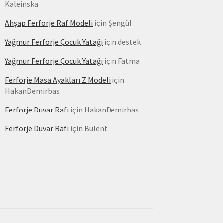
Kaleinska
Ahşap Ferforje Raf Modeli
için
Şengül
Yağmur Ferforje Çocuk Yatağı
için
destek
Yağmur Ferforje Çocuk Yatağı
için
Fatma
Ferforje Masa Ayakları Z Modeli
için
HakanDemirbas
Ferforje Duvar Rafı
için
HakanDemirbas
Ferforje Duvar Rafı
için
Bülent