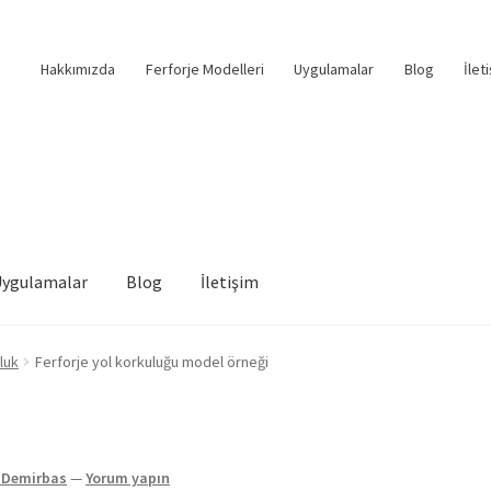
Hakkımızda
Ferforje Modelleri
Uygulamalar
Blog
İlet
Uygulamalar
Blog
İletişim
luk
Ferforje yol korkuluğu model örneği
Demirbas
—
Yorum yapın