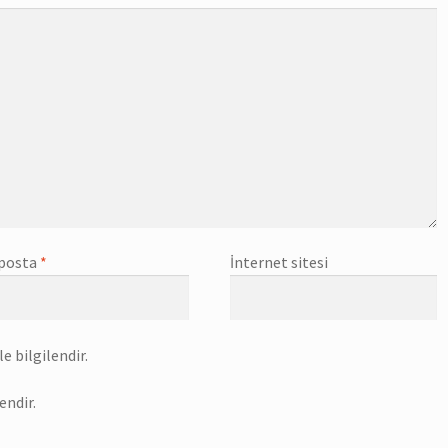
posta
*
İnternet sitesi
e bilgilendir.
endir.