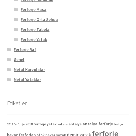
Ferforje Masa
Ferforje Orta Sehpa
Ferforje Tabela
Ferforje Yatak
Ferforje Raf
Genel
Metal Karyolalar
Metal Yataklar
Etiketler
antalya ferforje
2018 ferforje yatak
antalya
2018 ferforje
ankara
bahçe
ferforje
demir yatak
beyaz ferforje yatak
beyaz yatak