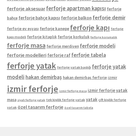
ferforje apartman kapısı
ferforje aksesuar
ferforje
ferforje demir
ferforje bahçe kapısı
ferforje balkon
bahçe
ferforje kapı
ferforje kanepe
ferforje ev eşyası
ferforje
ferforje kitaplık
ferforje korkuluk
kapı modeli
ferforje korumalık
ferforje masa
ferforje modeli
ferforje merdiven
ferforje tabela
ferforje modelleri
ferforje raf
ferforje yatak
ferforje yatak
ferforje yatak başlığı
modeli
hakan demirbaş
hakan demirbaş ferforje
izmir
izmir ferforje
izmir ferforje yatak
izmir ferforje masa
yatak
masa
tek kişilik ferforje yatak
çift kişilik ferforje
siyah ferforje yatak
özel tasarım ferforje
yatak
özel tasarım tabela