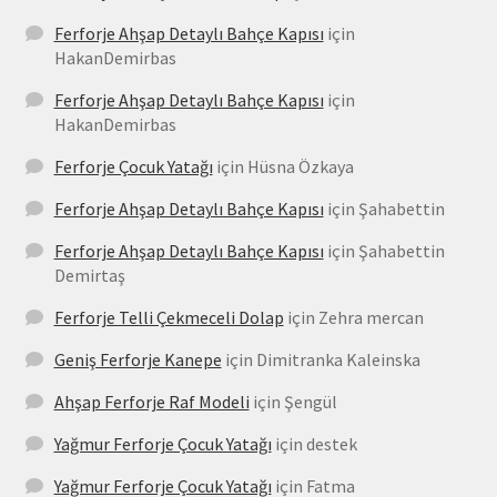
Ferforje Ahşap Detaylı Bahçe Kapısı
için
HakanDemirbas
Ferforje Ahşap Detaylı Bahçe Kapısı
için
HakanDemirbas
Ferforje Çocuk Yatağı
için
Hüsna Özkaya
Ferforje Ahşap Detaylı Bahçe Kapısı
için
Şahabettin
Ferforje Ahşap Detaylı Bahçe Kapısı
için
Şahabettin
Demirtaş
Ferforje Telli Çekmeceli Dolap
için
Zehra mercan
Geniş Ferforje Kanepe
için
Dimitranka Kaleinska
Ahşap Ferforje Raf Modeli
için
Şengül
Yağmur Ferforje Çocuk Yatağı
için
destek
Yağmur Ferforje Çocuk Yatağı
için
Fatma