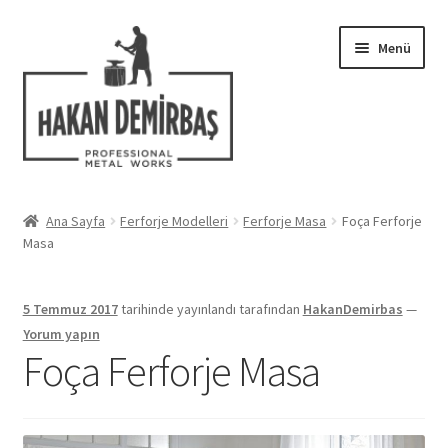
Dolaşıma
İçeriğe
Menü
geç
geç
Hakkımızda
Ana Sayfa
Ferforje Modelleri
Ferforje Masa
Foça Ferforje
Alt
Masa
Ferforje Modelleri
menüy
genişlet
Uygulamalar
5 Temmuz 2017
tarihinde yayınlandı
tarafından
HakanDemirbas
—
Yorum yapın
Blog
Foça Ferforje Masa
İletişim