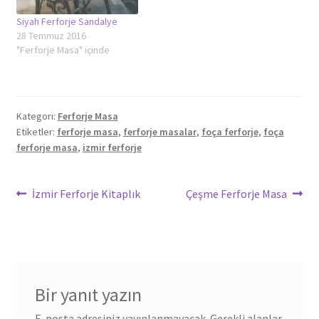
Siyah Ferforje Sandalye
28 Temmuz 2016
"Ferforje Masa" içinde
Kategori:
Ferforje Masa
Etiketler:
ferforje masa
,
ferforje masalar
,
foça ferforje
,
foça
ferforje masa
,
izmir ferforje
Yazı
Önceki
Sonraki
İzmir Ferforje Kitaplık
Çeşme Ferforje Masa
yazı:
yazı:
gezinmesi
Bir yanıt yazın
E-posta adresiniz yayınlanmayacak.
Gerekli alanlar