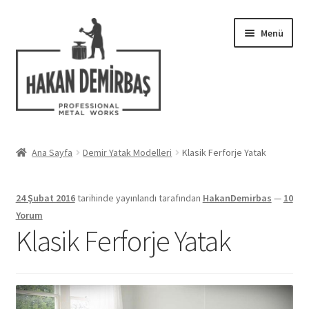
Dolaşıma
İçeriğe
Menü
geç
geç
Hakkımızda
Ana Sayfa
Demir Yatak Modelleri
Klasik Ferforje Yatak
Alt
Ferforje Modelleri
menüy
24 Şubat 2016
tarihinde yayınlandı
tarafından
HakanDemirbas
—
10
genişlet
Uygulamalar
Yorum
Klasik Ferforje Yatak
Blog
İletişim