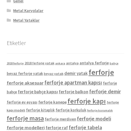
Genel
Metal Karyolalar
Metal Yataklar
Etiketler
antalya ferforje
2018 ferforje yatak
antalya
2018 ferforje
ankara
bahçe
ferforje
demir yatak
beyaz ferforje yatak
beyaz yatak
ferforje apartman kapısı
ferforje aksesuar
ferforje
ferforje demir
ferforje bahçe kapısı
ferforje balkon
bahçe
ferforje kapı
ferforje kanepe
ferforje ev eşyası
ferforje
ferforje kitaplık
ferforje korkuluk
kapı modeli
ferforje korumalık
ferforje masa
ferforje modeli
ferforje merdiven
ferforje tabela
ferforje modelleri
ferforje raf