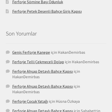
Ferforje Şömine Başı Odunluk
Ferforje Petek Desenli Bahçe Giriş Kapısı
Son Yorumlar
Geniş Ferforje Kanepe
için
HakanDemirbas
Ferforje Telli Çekmeceli Dolap
için
HakanDemirbas
Ferforje Ahşap Detaylı Bahçe Kapısı
için
HakanDemirbas
Ferforje Ahşap Detaylı Bahçe Kapısı
için
HakanDemirbas
Ferforje Çocuk Yatağı
için
Hüsna Özkaya
Ferforje Ahşap Detaylı Bahçe Kapısı
için
Şahabettin