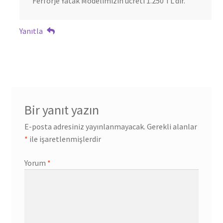
Ferforje Yatak Modelimizin ücreti 1.250 TL’dir.
Yanıtla
Bir yanıt yazın
E-posta adresiniz yayınlanmayacak.
Gerekli alanlar
*
ile işaretlenmişlerdir
Yorum
*