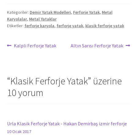
Kategoriler:
Demir Yatak Modelleri
,
Ferforje Yatak
,
Metal
Karyolalar
,
Metal Yataklar
Etiketler:
ferforje karyola
,
ferforje yatak
,
klasik ferforje yatak
Yazı
Önceki
Sonraki
Kalpli Ferforje Yatak
Altın Sarısı Ferforje Yatak
yazı:
yazı:
gezinmesi
“
Klasik Ferforje Yatak
” üzerine
10 yorum
Urla Klasik Ferforje Yatak - Hakan Demirbaş izmir ferforje
10 Ocak 2017