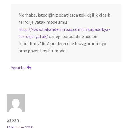
Merhaba, istediğiniz ebatlarda tek kişilik klasik
ferforje yatak modelimiz
http://www.hakandemirbas.com.tr/kapadokya-
ferforje-yatak/
örneği buradadır. Sade bir
modelimiz’dir. Aşırı derecede lüks görünmüyor
ama gayet hoş bir model.
Yanıtla
Şaban
12 Haziran 2018