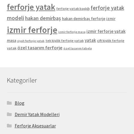
ferforje yatak
ferforje yatak
ferforje yatak başlığı
modeli
hakan demirbaş
hakan demirbaş ferforje
izmir
izmir ferforje
izmir ferforje yatak
izmir ferforje masa
yatak
masa
tek kişilik ferforje yatak
çift kişilik ferforje
siyah ferforje yatak
özel tasarım ferforje
yatak
özel tasarım tabela
Kategoriler
Blog
Demir Yatak Modelleri
Ferforje Aksesuarlar