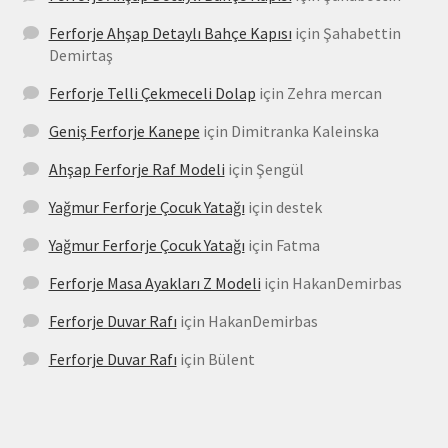
Ferforje Ahşap Detaylı Bahçe Kapısı
için
Şahabettin
Demirtaş
Ferforje Telli Çekmeceli Dolap
için
Zehra mercan
Geniş Ferforje Kanepe
için
Dimitranka Kaleinska
Ahşap Ferforje Raf Modeli
için
Şengül
Yağmur Ferforje Çocuk Yatağı
için
destek
Yağmur Ferforje Çocuk Yatağı
için
Fatma
Ferforje Masa Ayakları Z Modeli
için
HakanDemirbas
Ferforje Duvar Rafı
için
HakanDemirbas
Ferforje Duvar Rafı
için
Bülent