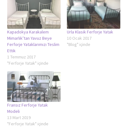
Kapadokya Karakalem
Urla Klasik Ferforje Yatak
Mimarlık’tan Yavuz Beye
10 Ocak 2017
Ferforje Yataklarımızı Teslim
"Blog" içinde
Ettik
1 Temmuz 2017
"Ferforje Yatak" içinde
Fransız Ferforje Yatak
Modeli
13 Mart 2019
"Ferforje Yatak" içinde