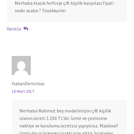
Merhaba klasik ferforje çift kişilik karyolasi fiyati
nedir acaba ? Tesekkurler
Yanıtla
HakanDemirbas
16 Mart 2017
Merhaba Mahmut bey modelimizin çift kişilik
olanın ücreti 1.150 TL’dir. İzmir ve çevresine
nakliye ve kurulumu ücretsiz yapıyoruz. Maalesef
izmir dışı için kargo ücreti size aittir. İyi günler