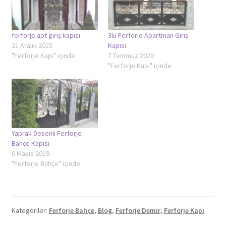
ferforje apt giriş kapısı
3lü Ferforje Apartman Giriş
21 Aralık 2015
Kapısı
"Ferforje Kapı" içinde
7 Temmuz 2020
"Ferforje Kapı" içinde
Yaprak Desenli Ferforje
Bahçe Kapısı
6 Mayıs 2019
"Ferforje Bahçe" içinde
Kategoriler:
Ferforje Bahçe
,
Blog
,
Ferforje Demir
,
Ferforje Kapı