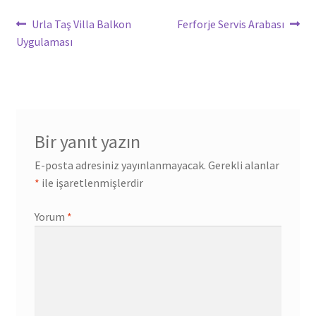
Yazı
Önceki
Sonraki
Urla Taş Villa Balkon
Ferforje Servis Arabası
yazı:
yazı:
Uygulaması
gezinmesi
Bir yanıt yazın
E-posta adresiniz yayınlanmayacak.
Gerekli alanlar
*
ile işaretlenmişlerdir
Yorum
*