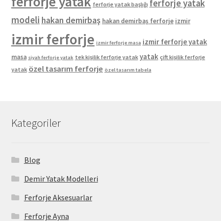
ferforje yatak
ferforje yatak
ferforje yatak başlığı
modeli
hakan demirbaş
hakan demirbaş ferforje
izmir
izmir ferforje
izmir ferforje yatak
izmir ferforje masa
yatak
masa
tek kişilik ferforje yatak
çift kişilik ferforje
siyah ferforje yatak
özel tasarım ferforje
yatak
özel tasarım tabela
Kategoriler
Blog
Demir Yatak Modelleri
Ferforje Aksesuarlar
Ferforje Ayna