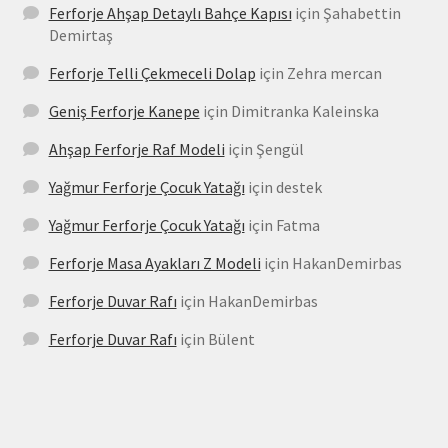
Ferforje Ahşap Detaylı Bahçe Kapısı
için
Şahabettin
Demirtaş
Ferforje Telli Çekmeceli Dolap
için
Zehra mercan
Geniş Ferforje Kanepe
için
Dimitranka Kaleinska
Ahşap Ferforje Raf Modeli
için
Şengül
Yağmur Ferforje Çocuk Yatağı
için
destek
Yağmur Ferforje Çocuk Yatağı
için
Fatma
Ferforje Masa Ayakları Z Modeli
için
HakanDemirbas
Ferforje Duvar Rafı
için
HakanDemirbas
Ferforje Duvar Rafı
için
Bülent