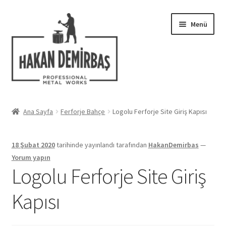
Dolaşıma
İçeriğe
Menü
geç
geç
Hakkımızda
Ana Sayfa
Ferforje Bahçe
Logolu Ferforje Site Giriş Kapısı
Alt
Ferforje Modelleri
menüy
18 Şubat 2020
tarihinde yayınlandı
tarafından
HakanDemirbas
—
genişlet
Uygulamalar
Yorum yapın
Logolu Ferforje Site Giriş
Blog
Kapısı
İletişim