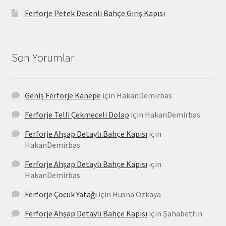
Ferforje Petek Desenli Bahçe Giriş Kapısı
Son Yorumlar
Geniş Ferforje Kanepe
için
HakanDemirbas
Ferforje Telli Çekmeceli Dolap
için
HakanDemirbas
Ferforje Ahşap Detaylı Bahçe Kapısı
için
HakanDemirbas
Ferforje Ahşap Detaylı Bahçe Kapısı
için
HakanDemirbas
Ferforje Çocuk Yatağı
için
Hüsna Özkaya
Ferforje Ahşap Detaylı Bahçe Kapısı
için
Şahabettin