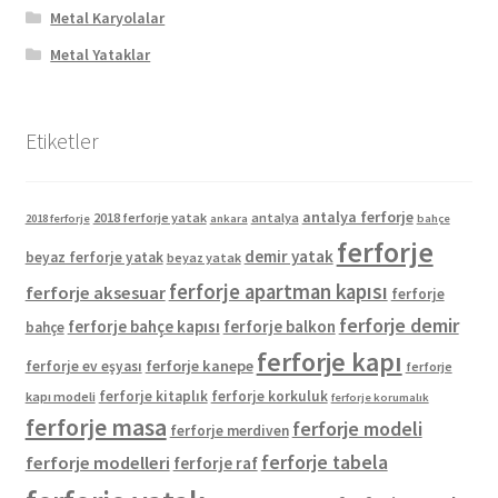
Metal Karyolalar
Metal Yataklar
Etiketler
antalya ferforje
2018 ferforje yatak
antalya
2018 ferforje
ankara
bahçe
ferforje
demir yatak
beyaz ferforje yatak
beyaz yatak
ferforje apartman kapısı
ferforje aksesuar
ferforje
ferforje demir
ferforje bahçe kapısı
ferforje balkon
bahçe
ferforje kapı
ferforje kanepe
ferforje ev eşyası
ferforje
ferforje kitaplık
ferforje korkuluk
kapı modeli
ferforje korumalık
ferforje masa
ferforje modeli
ferforje merdiven
ferforje tabela
ferforje modelleri
ferforje raf