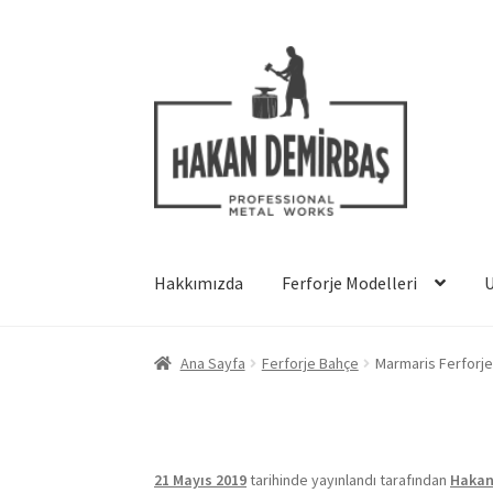
Dolaşıma
İçeriğe
geç
geç
Hakkımızda
Ferforje Modelleri
Ana Sayfa
Ferforje Bahçe
Marmaris Ferforje
21 Mayıs 2019
tarihinde yayınlandı
tarafından
Hakan