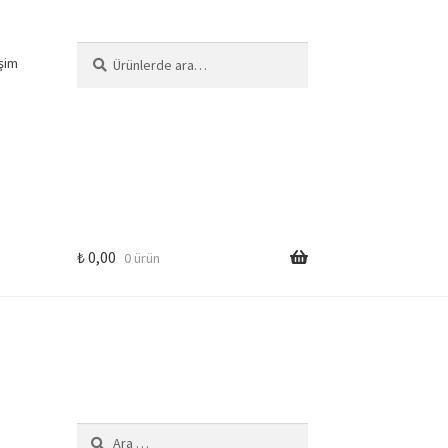
Ara:
Ara
işim
₺
0,00
0 ürün
Arama: