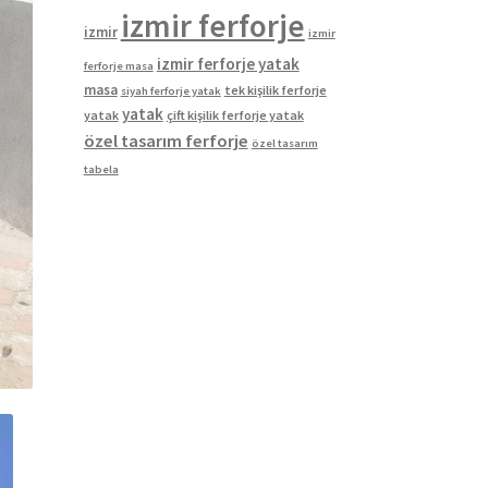
izmir ferforje
izmir
izmir
izmir ferforje yatak
ferforje masa
masa
tek kişilik ferforje
siyah ferforje yatak
yatak
yatak
çift kişilik ferforje yatak
özel tasarım ferforje
özel tasarım
tabela