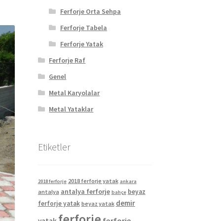
Ferforje Orta Sehpa
Ferforje Tabela
Ferforje Yatak
Ferforje Raf
Genel
Metal Karyolalar
Metal Yataklar
Etiketler
2018 ferforje yatak
2018 ferforje
ankara
antalya ferforje
beyaz
antalya
bahçe
demir
ferforje yatak
beyaz yatak
ferforje
ferforje
yatak