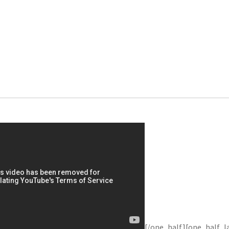
[/one_half][one_half_l