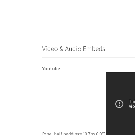
Video & Audio Embeds
Youtube
[one_half padding=”0 7px 0 0″]