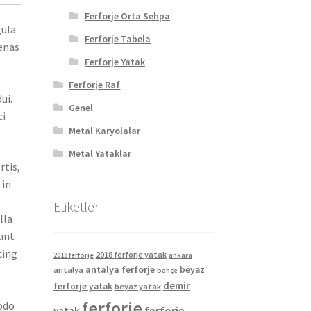
Ferforje Orta Sehpa
gula
Ferforje Tabela
cenas
Ferforje Yatak
Ferforje Raf
ui.
Genel
ci
Metal Karyolalar
Metal Yataklar
rtis,
 in
Etiketler
lla
dunt
cing
2018 ferforje yatak
2018 ferforje
ankara
antalya ferforje
beyaz
antalya
bahçe
demir
ferforje yatak
beyaz yatak
ferforje
modo
ferforje
yatak