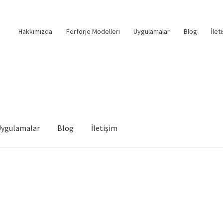
Hakkımızda
Ferforje Modelleri
Uygulamalar
Blog
İlet
Uygulamalar
Blog
İletişim