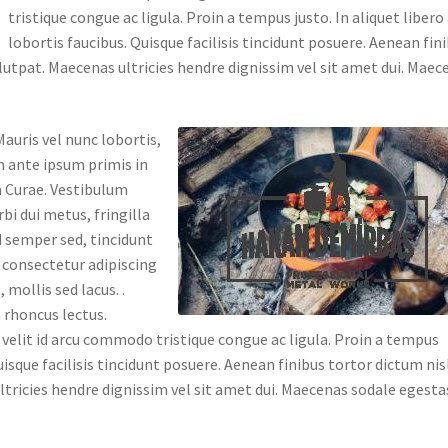
tristique congue ac ligula. Proin a tempus justo. In aliquet libero
lobortis faucibus. Quisque facilisis tincidunt posuere. Aenean fin
lutpat. Maecenas ultricies hendre dignissim vel sit amet dui. Maec
auris vel nunc lobortis,
m ante ipsum primis in
ia Curae. Vestibulum
rbi dui metus, fringilla
d semper sed, tincidunt
 consectetur adipiscing
 mollis sed lacus. .
 rhoncus lectus.
 velit id arcu commodo tristique congue ac ligula. Proin a tempus
Quisque facilisis tincidunt posuere. Aenean finibus tortor dictum nis
ltricies hendre dignissim vel sit amet dui. Maecenas sodale egesta