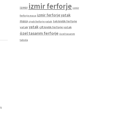
izmir ferforje
izmir
izmir
izmir ferforje yatak
ferforje masa
masa
tek kişilik ferforje
siyah ferforje yatak
yatak
yatak
çift kişilik ferforje yatak
özel tasarım ferforje
özel tasarım
tabela
m