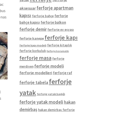
 ac
ferforje apartman
aksesuar
ibus
kapısı
ferforje
ferforje bahçe
enas
bahçe kapısı
ferforje balkon
ferforje demir
ferforje ev eşyası
ferforje kapı
ferforje kanepe
ferforje kitaplık
ferforje kapı modeli
ferforje korkuluk
ferforje korumalık
ferforje masa
ferforje
ferforje modeli
merdiven
ferforje modelleri
ferforje raf
ferforje
ferforje tabela
yatak
l
ferforje yatak başlığı
s
ferforje yatak modeli
hakan
demirbaş
hakan demirbaş ferforje