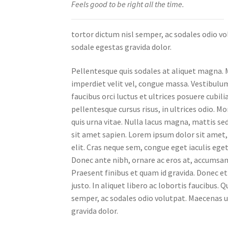
Feels good to be right all the time.
tortor dictum nisl semper, ac sodales odio vo
sodale egestas gravida dolor.
Pellentesque quis sodales at aliquet magna. M
imperdiet velit vel, congue massa. Vestibulu
faucibus orci luctus et ultrices posuere cubil
pellentesque cursus risus, in ultrices odio. Mo
quis urna vitae. Nulla lacus magna, mattis se
sit amet sapien. Lorem ipsum dolor sit amet,
elit. Cras neque sem, congue eget iaculis eget,
Donec ante nibh, ornare ac eros at, accumsan
Praesent finibus et quam id gravida. Donec et
justo. In aliquet libero ac lobortis faucibus. 
semper, ac sodales odio volutpat. Maecenas u
gravida dolor.