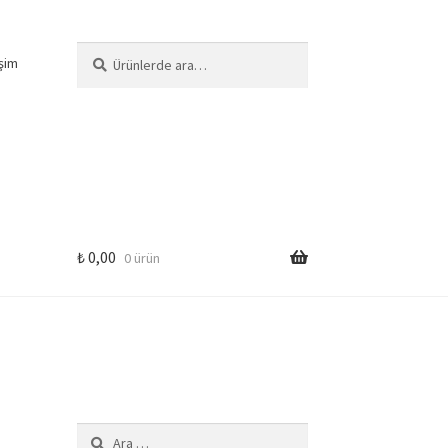
Ara:
Ara
işim
₺
0,00
0 ürün
Arama: