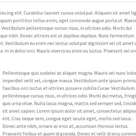
scing elit. Curabitur laoreet cursus volutpat. Aliquam sit amet li
 Aliquam porttitor tellus enim, eget commodo augue porta ut. Mae
. Vestibulum pellentesque cursus risus, in ultrices odio. Morbi dui
istique nibh. Donec ultrices est ut dapibus dapibus. Nunc fermentum
t. Vestibulum eu enim nec lectus volutpat dignissim vel sit amet d
In in dolor orci. Mauris viverra eu enim eu luctus. Praesent vel or
Pellentesque quis sodales at aliquet magna. Mauris vel nunc lobo
imperdiet velit vel, congue massa. Vestibulum ante ipsum primis
faucibus orci luctus et ultrices posuere cubilia Curae. Vestibulum
pellentesque cursus risus, in ultrices odio. Morbi dui metus, fringi
quis urna vitae. Nulla lacus magna, mattis sed semper sed, tinci
sit amet sapien. Lorem ipsum dolor sit amet, consectetur adipis
elit. Cras neque sem, congue eget iaculis eget, mollis sed lacus. .
Donec ante nibh, ornare ac eros at, accumsan rhoncus lectus.
Praesent finibus et quam id gravida. Donec et velit id arcu com