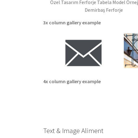
Özel Tasarım Ferforje Tabela Model Örneğ
Demirbaş Ferforje
3x column gallery example
4x column gallery example
Text & Image Aliment