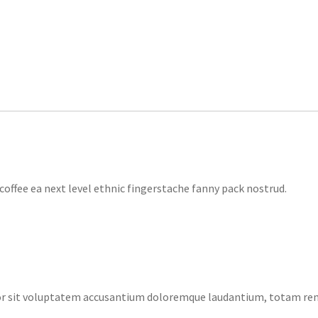
coffee ea next level ethnic fingerstache fanny pack nostrud.
rror sit voluptatem accusantium doloremque laudantium, totam re