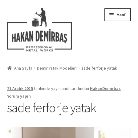
Dolaşıma
İçeriğe
Menü
geç
geç
Hakkımızda
Ana Sayfa
Demir Yatak Modelleri
sade ferforje yatak
Alt
Ferforje Modelleri
menüy
21 Aralık 2015
tarihinde yayınlandı
tarafından
HakanDemirbas
—
genişlet
Uygulamalar
Yorum yapın
sade ferforje yatak
Blog
İletişim