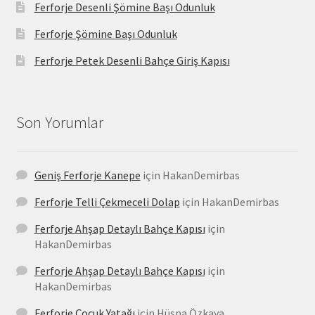
Ferforje Desenli Şömine Başı Odunluk
Ferforje Şömine Başı Odunluk
Ferforje Petek Desenli Bahçe Giriş Kapısı
Son Yorumlar
Geniş Ferforje Kanepe
için
HakanDemirbas
Ferforje Telli Çekmeceli Dolap
için
HakanDemirbas
Ferforje Ahşap Detaylı Bahçe Kapısı
için
HakanDemirbas
Ferforje Ahşap Detaylı Bahçe Kapısı
için
HakanDemirbas
Ferforje Çocuk Yatağı
için
Hüsna Özkaya