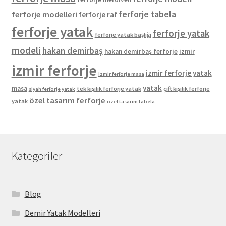
ferforje tabela
ferforje modelleri
ferforje raf
ferforje yatak
ferforje yatak
ferforje yatak başlığı
modeli
hakan demirbaş
hakan demirbaş ferforje
izmir
izmir ferforje
izmir ferforje yatak
izmir ferforje masa
yatak
masa
tek kişilik ferforje yatak
çift kişilik ferforje
siyah ferforje yatak
özel tasarım ferforje
yatak
özel tasarım tabela
Kategoriler
Blog
Demir Yatak Modelleri