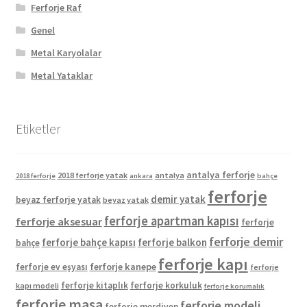
Ferforje Raf
Genel
Metal Karyolalar
Metal Yataklar
Etiketler
antalya ferforje
2018 ferforje yatak
antalya
2018 ferforje
ankara
bahçe
ferforje
demir yatak
beyaz ferforje yatak
beyaz yatak
ferforje apartman kapısı
ferforje aksesuar
ferforje
ferforje demir
ferforje bahçe kapısı
ferforje balkon
bahçe
ferforje kapı
ferforje kanepe
ferforje ev eşyası
ferforje
ferforje kitaplık
ferforje korkuluk
kapı modeli
ferforje korumalık
ferforje masa
ferforje modeli
ferforje merdiven