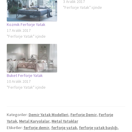
3 Aralık 2017
"Ferforje Yatak" içinde
Kozmik Ferforje Yatak
17 Aralık 2017
"Ferforje Yatak" içinde
Buket Ferforje Yatak
10 Aralık 2017
"Ferforje Yatak" içinde
Kategoriler:
Demir Yatak Modelleri
,
Ferforje Demir
,
Ferforje
Yatak
,
Metal Karyolalar
,
Metal Yataklar
Etiketler:
ferforje demir
,
ferforje yatak
,
ferforje yatak başlığı
,