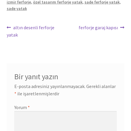
izmir ferforje
,
özel tasarım ferforje yatak
,
sade ferforje yatak
,
sade yatak
Yazı
Önceki
Sonraki
altın desenli ferforje
ferforje garaj kapısı
yazı:
yazı:
yatak
gezinmesi
Bir yanıt yazın
E-posta adresiniz yayınlanmayacak.
Gerekli alanlar
*
ile işaretlenmişlerdir
Yorum
*