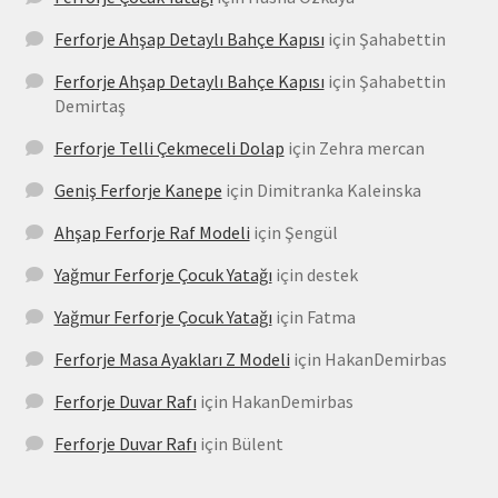
Ferforje Ahşap Detaylı Bahçe Kapısı
için
Şahabettin
Ferforje Ahşap Detaylı Bahçe Kapısı
için
Şahabettin
Demirtaş
Ferforje Telli Çekmeceli Dolap
için
Zehra mercan
Geniş Ferforje Kanepe
için
Dimitranka Kaleinska
Ahşap Ferforje Raf Modeli
için
Şengül
Yağmur Ferforje Çocuk Yatağı
için
destek
Yağmur Ferforje Çocuk Yatağı
için
Fatma
Ferforje Masa Ayakları Z Modeli
için
HakanDemirbas
Ferforje Duvar Rafı
için
HakanDemirbas
Ferforje Duvar Rafı
için
Bülent