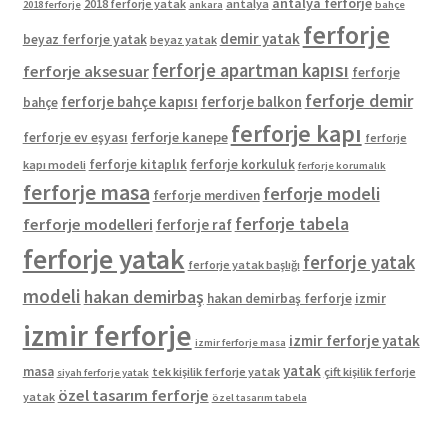
antalya ferforje
2018 ferforje yatak
antalya
2018 ferforje
ankara
bahçe
ferforje
demir yatak
beyaz ferforje yatak
beyaz yatak
ferforje apartman kapısı
ferforje aksesuar
ferforje
ferforje demir
ferforje bahçe kapısı
ferforje balkon
bahçe
ferforje kapı
ferforje kanepe
ferforje ev eşyası
ferforje
ferforje kitaplık
ferforje korkuluk
kapı modeli
ferforje korumalık
ferforje masa
ferforje modeli
ferforje merdiven
ferforje tabela
ferforje modelleri
ferforje raf
ferforje yatak
ferforje yatak
ferforje yatak başlığı
modeli
hakan demirbaş
hakan demirbaş ferforje
izmir
izmir ferforje
izmir ferforje yatak
izmir ferforje masa
yatak
masa
tek kişilik ferforje yatak
çift kişilik ferforje
siyah ferforje yatak
özel tasarım ferforje
yatak
özel tasarım tabela