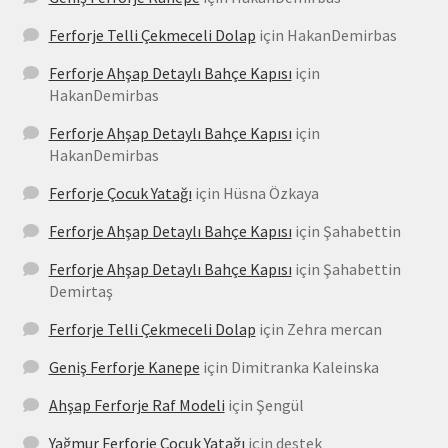
Ferforje Telli Çekmeceli Dolap
için
HakanDemirbas
Ferforje Ahşap Detaylı Bahçe Kapısı
için
HakanDemirbas
Ferforje Ahşap Detaylı Bahçe Kapısı
için
HakanDemirbas
Ferforje Çocuk Yatağı
için
Hüsna Özkaya
Ferforje Ahşap Detaylı Bahçe Kapısı
için
Şahabettin
Ferforje Ahşap Detaylı Bahçe Kapısı
için
Şahabettin
Demirtaş
Ferforje Telli Çekmeceli Dolap
için
Zehra mercan
Geniş Ferforje Kanepe
için
Dimitranka Kaleinska
Ahşap Ferforje Raf Modeli
için
Şengül
Yağmur Ferforje Çocuk Yatağı
için
destek