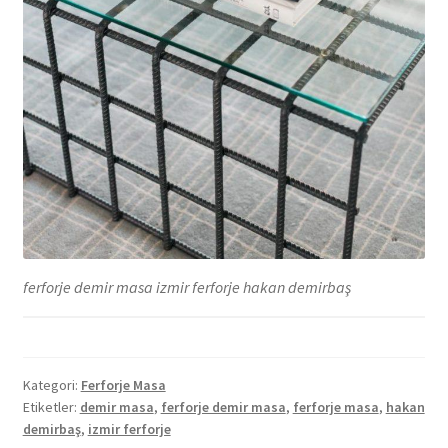
ferforje demir masa izmir ferforje hakan demirbaş
Kategori:
Ferforje Masa
Etiketler:
demir masa
,
ferforje demir masa
,
ferforje masa
,
hakan
demirbaş
,
izmir ferforje