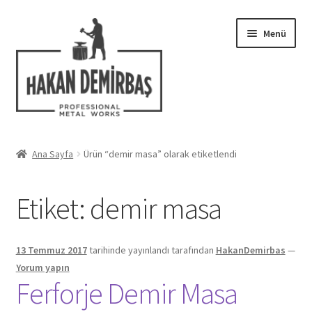
Dolaşıma
İçeriğe
Menü
geç
geç
Hakkımızda
Ana Sayfa
Ürün “demir masa” olarak etiketlendi
Alt
Ferforje Modelleri
menüy
Etiket:
demir masa
genişlet
Uygulamalar
Blog
13 Temmuz 2017
tarihinde yayınlandı
tarafından
HakanDemirbas
—
Yorum yapın
İletişim
Ferforje Demir Masa