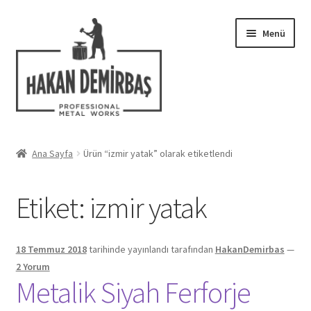
Dolaşıma
İçeriğe
Menü
geç
geç
Hakkımızda
Ana Sayfa
Ürün “izmir yatak” olarak etiketlendi
Alt
Ferforje Modelleri
menüy
Etiket:
izmir yatak
genişlet
Uygulamalar
Blog
18 Temmuz 2018
tarihinde yayınlandı
tarafından
HakanDemirbas
—
2 Yorum
İletişim
Metalik Siyah Ferforje