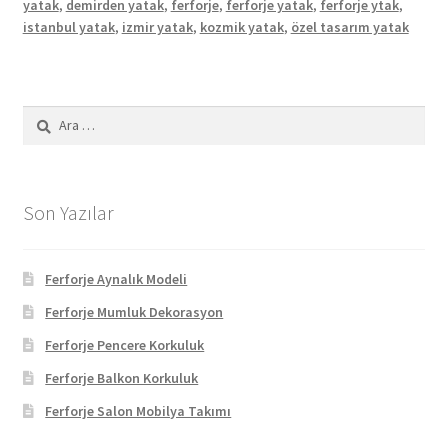
yatak
,
demirden yatak
,
ferforje
,
ferforje yatak
,
ferforje ytak
,
istanbul yatak
,
izmir yatak
,
kozmik yatak
,
özel tasarım yatak
Arama:
Son Yazılar
Ferforje Aynalık Modeli
Ferforje Mumluk Dekorasyon
Ferforje Pencere Korkuluk
Ferforje Balkon Korkuluk
Ferforje Salon Mobilya Takımı