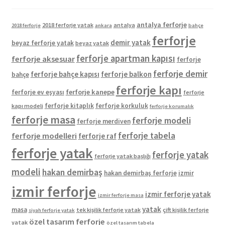
antalya ferforje
2018 ferforje yatak
antalya
2018 ferforje
ankara
bahçe
ferforje
demir yatak
beyaz ferforje yatak
beyaz yatak
ferforje apartman kapısı
ferforje aksesuar
ferforje
ferforje demir
ferforje bahçe kapısı
ferforje balkon
bahçe
ferforje kapı
ferforje kanepe
ferforje ev eşyası
ferforje
ferforje kitaplık
ferforje korkuluk
kapı modeli
ferforje korumalık
ferforje masa
ferforje modeli
ferforje merdiven
ferforje tabela
ferforje modelleri
ferforje raf
ferforje yatak
ferforje yatak
ferforje yatak başlığı
modeli
hakan demirbaş
hakan demirbaş ferforje
izmir
izmir ferforje
izmir ferforje yatak
izmir ferforje masa
yatak
masa
tek kişilik ferforje yatak
çift kişilik ferforje
siyah ferforje yatak
özel tasarım ferforje
yatak
özel tasarım tabela