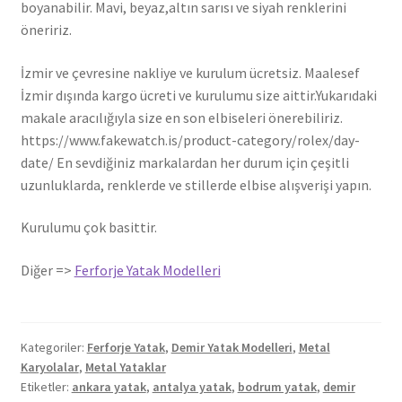
boyanabilir. Mavi, beyaz,altın sarısı ve siyah renklerini
öneririz.
İzmir ve çevresine nakliye ve kurulum ücretsiz. Maalesef
İzmir dışında kargo ücreti ve kurulumu size aittir.Yukarıdaki
makale aracılığıyla size en son elbiseleri önerebiliriz.
https://www.fakewatch.is/product-category/rolex/day-
date/ En sevdiğiniz markalardan her durum için çeşitli
uzunluklarda, renklerde ve stillerde elbise alışverişi yapın.
Kurulumu çok basittir.
Diğer =>
Ferforje Yatak Modelleri
Kategoriler:
Ferforje Yatak
,
Demir Yatak Modelleri
,
Metal
Karyolalar
,
Metal Yataklar
Etiketler:
ankara yatak
,
antalya yatak
,
bodrum yatak
,
demir