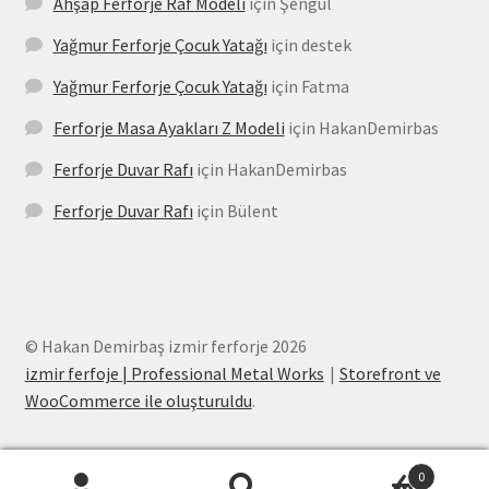
Ahşap Ferforje Raf Modeli
için
Şengül
Yağmur Ferforje Çocuk Yatağı
için
destek
Yağmur Ferforje Çocuk Yatağı
için
Fatma
Ferforje Masa Ayakları Z Modeli
için
HakanDemirbas
Ferforje Duvar Rafı
için
HakanDemirbas
Ferforje Duvar Rafı
için
Bülent
© Hakan Demirbaş izmir ferforje 2026
izmir ferfoje | Professional Metal Works
Storefront ve
WooCommerce ile oluşturuldu
.
0