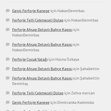
Geniş Ferforje Kanepe
için
HakanDemirbas
Ferforje Telli Çekmeceli Dolap
için
HakanDemirbas
Ferforje Ahşap Detaylı Bahçe Kapısı
için
HakanDemirbas
Ferforje Ahşap Detaylı Bahçe Kapısı
için
HakanDemirbas
Ferforje Çocuk Yatağı
için
Hüsna Özkaya
Ferforje Ahşap Detaylı Bahçe Kapısı
için
Şahabettin
Ferforje Ahşap Detaylı Bahçe Kapısı
için
Şahabettin
Demirtaş
Ferforje Telli Çekmeceli Dolap
için
Zehra mercan
Geniş Ferforje Kanepe
için
Dimitranka Kaleinska