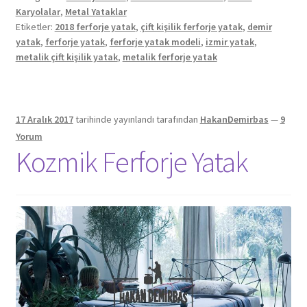
Karyolalar
,
Metal Yataklar
Etiketler:
2018 ferforje yatak
,
çift kişilik ferforje yatak
,
demir
yatak
,
ferforje yatak
,
ferforje yatak modeli
,
izmir yatak
,
metalik çift kişilik yatak
,
metalik ferforje yatak
17 Aralık 2017
tarihinde yayınlandı
tarafından
HakanDemirbas
—
9
Yorum
Kozmik Ferforje Yatak