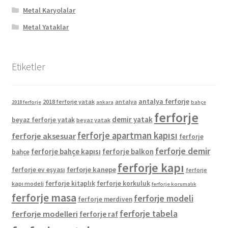
Metal Karyolalar
Metal Yataklar
Etiketler
antalya ferforje
2018 ferforje yatak
antalya
2018 ferforje
ankara
bahçe
ferforje
demir yatak
beyaz ferforje yatak
beyaz yatak
ferforje apartman kapısı
ferforje aksesuar
ferforje
ferforje demir
ferforje bahçe kapısı
ferforje balkon
bahçe
ferforje kapı
ferforje kanepe
ferforje ev eşyası
ferforje
ferforje kitaplık
ferforje korkuluk
kapı modeli
ferforje korumalık
ferforje masa
ferforje modeli
ferforje merdiven
ferforje tabela
ferforje modelleri
ferforje raf