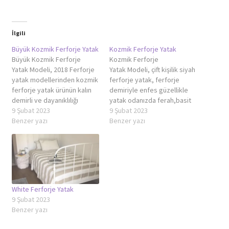
İlgili
Büyük Kozmik Ferforje Yatak
Kozmik Ferforje Yatak
Büyük Kozmik Ferforje
Kozmik Ferforje
Yatak Modeli, 2018 Ferforje
Yatak Modeli, çift kişilik siyah
yatak modellerinden kozmik
ferforje yatak, ferforje
ferforje yatak ürünün kalın
demiriyle enfes güzellikle
demirli ve dayanıklılığı
yatak odanızda ferah,basit
arttırılarak geliştirilmiş çift
9 Şubat 2023
ve sade bir güzellik katacak
9 Şubat 2023
kişilik yatak modelidir. Çift
Benzer yazı
bu modeli dikkatlice
Benzer yazı
kişilik siyah ferforje yatak,
incelemenizi öneririz.
ferforje demiriyle enfes
Ferforje Yatak 2018
güzellikle yatak odanızda
modelidir. Yatak odanızın
ferah,basit ve sade bir
duvarları açık renkte veya
güzellik katacak bu modeli
koyu renk ise bu model
dikkatlice incelemenizi
odanızı klas gösterecektir.
White Ferforje Yatak
öneririz. Ferforje Yatak
Yatak odanızdaki mobilyaları
9 Şubat 2023
2019’un ilk modelidir. Yatak
siyah ve koyu renk…
Benzer yazı
odanızın duvarları…