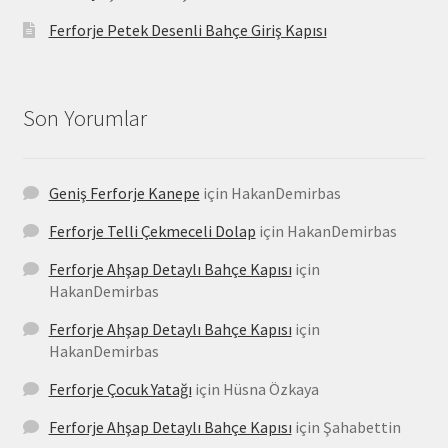
Ferforje Petek Desenli Bahçe Giriş Kapısı
Son Yorumlar
Geniş Ferforje Kanepe
için
HakanDemirbas
Ferforje Telli Çekmeceli Dolap
için
HakanDemirbas
Ferforje Ahşap Detaylı Bahçe Kapısı
için
HakanDemirbas
Ferforje Ahşap Detaylı Bahçe Kapısı
için
HakanDemirbas
Ferforje Çocuk Yatağı
için
Hüsna Özkaya
Ferforje Ahşap Detaylı Bahçe Kapısı
için
Şahabettin