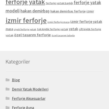
ferforje yatak
ferforje yatak
ferforje yatak başlığı
modeli
hakan demirbaş
hakan demirbaş ferforje
izmir
izmir ferforje
izmir ferforje yatak
izmir ferforje masa
yatak
masa
tek kişilik ferforje yatak
çift kişilik ferforje
siyah ferforje yatak
özel tasarım ferforje
yatak
özel tasarım tabela
Kategoriler
Blog
Demir Yatak Modelleri
Ferforje Aksesuarlar
Ferforje Ayna