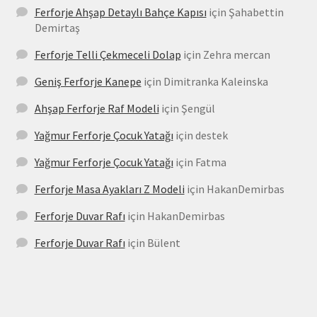
Ferforje Ahşap Detaylı Bahçe Kapısı
için
Şahabettin
Demirtaş
Ferforje Telli Çekmeceli Dolap
için
Zehra mercan
Geniş Ferforje Kanepe
için
Dimitranka Kaleinska
Ahşap Ferforje Raf Modeli
için
Şengül
Yağmur Ferforje Çocuk Yatağı
için
destek
Yağmur Ferforje Çocuk Yatağı
için
Fatma
Ferforje Masa Ayakları Z Modeli
için
HakanDemirbas
Ferforje Duvar Rafı
için
HakanDemirbas
Ferforje Duvar Rafı
için
Bülent